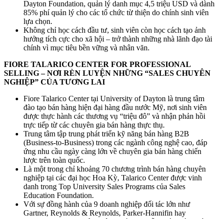
Dayton Foundation, quản lý danh mục 4,5 triệu USD và dành
85% phí quản lý cho các tổ chức từ thiện do chính sinh viên
lựa chọn.
Không chỉ học cách đầu tư, sinh viên còn học cách tạo ảnh
hưởng tích cực cho xã hội – trở thành những nhà lãnh đạo tài
chính vì mục tiêu bền vững và nhân văn.
FIORE TALARICO CENTER FOR PROFESSIONAL
SELLING – NƠI RÈN LUYỆN NHỮNG “SALES CHUYÊN
NGHIỆP” CỦA TƯƠNG LAI
Fiore Talarico Center tại University of Dayton là trung tâm
đào tạo bán hàng hiện đại hàng đầu nước Mỹ, nơi sinh viên
được thực hành các thương vụ “triệu đô” và nhận phản hồi
trực tiếp từ các chuyên gia bán hàng thực thụ.
Trung tâm tập trung phát triển kỹ năng bán hàng B2B
(Business-to-Business) trong các ngành công nghệ cao, đáp
ứng nhu cầu ngày càng lớn về chuyên gia bán hàng chiến
lược trên toàn quốc.
Là một trong chỉ khoảng 70 chương trình bán hàng chuyên
nghiệp tại các đại học Hoa Kỳ, Talarico Center được vinh
danh trong Top University Sales Programs của Sales
Education Foundation.
Với sự đồng hành của 9 doanh nghiệp đối tác lớn như
Gartner, Reynolds & Reynolds, Parker-Hannifin hay