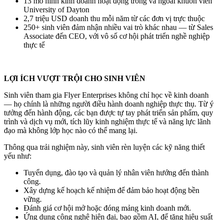
13 mô hình kinh doanh hoạt động trong và ngoài khuôn viên
University of Dayton
2,7 triệu USD doanh thu mỗi năm từ các đơn vị trực thuộc
250+ sinh viên đảm nhận nhiều vai trò khác nhau — từ Sales
Associate đến CEO, với vô số cơ hội phát triển nghề nghiệp
thực tế
LỢI ÍCH VƯỢT TRỘI CHO SINH VIÊN
Sinh viên tham gia Flyer Enterprises không chỉ học về kinh doanh
— họ chính là những người điều hành doanh nghiệp thực thụ. Từ ý
tưởng đến hành động, các bạn được tự tay phát triển sản phẩm, quy
trình và dịch vụ mới, tích lũy kinh nghiệm thực tế và năng lực lãnh
đạo mà không lớp học nào có thể mang lại.
Thông qua trải nghiệm này, sinh viên rèn luyện các kỹ năng thiết
yếu như:
Tuyển dụng, đào tạo và quản lý nhân viên hướng đến thành
công.
Xây dựng kế hoạch kế nhiệm để đảm bảo hoạt động bền
vững.
Đánh giá cơ hội mở hoặc đóng mảng kinh doanh mới.
Ứng dụng công nghệ hiện đại, bao gồm AI, để tăng hiệu suất