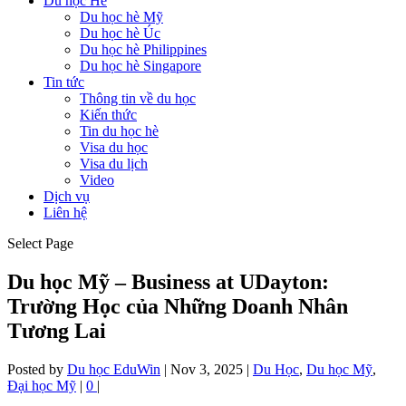
Du học Hè
Du học hè Mỹ
Du học hè Úc
Du học hè Philippines
Du học hè Singapore
Tin tức
Thông tin về du học
Kiến thức
Tin du học hè
Visa du học
Visa du lịch
Video
Dịch vụ
Liên hệ
Select Page
Du học Mỹ – Business at UDayton:
Trường Học của Những Doanh Nhân
Tương Lai
Posted by
Du học EduWin
|
Nov 3, 2025
|
Du Học
,
Du học Mỹ
,
Đại học Mỹ
|
0
|