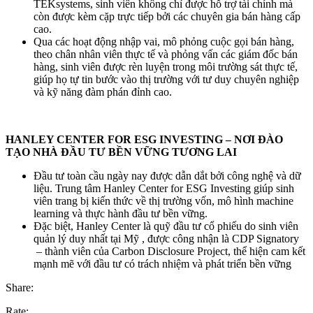
TEKsystems, sinh viên không chỉ được hỗ trợ tài chính mà
còn được kèm cặp trực tiếp bởi các chuyên gia bán hàng cấp
cao.
Qua các hoạt động nhập vai, mô phỏng cuộc gọi bán hàng,
theo chân nhân viên thực tế và phỏng vấn các giám đốc bán
hàng, sinh viên được rèn luyện trong môi trường sát thực tế,
giúp họ tự tin bước vào thị trường với tư duy chuyên nghiệp
và kỹ năng đàm phán đỉnh cao.
HANLEY CENTER FOR ESG INVESTING – NƠI ĐÀO
TẠO NHÀ ĐẦU TƯ BỀN VỮNG TƯƠNG LAI
Đầu tư toàn cầu ngày nay được dẫn dắt bởi công nghệ và dữ
liệu. Trung tâm Hanley Center for ESG Investing giúp sinh
viên trang bị kiến thức về thị trường vốn, mô hình machine
learning và thực hành đầu tư bền vững.
Đặc biệt, Hanley Center là quỹ đầu tư cổ phiếu do sinh viên
quản lý duy nhất tại Mỹ , được công nhận là CDP Signatory
– thành viên của Carbon Disclosure Project, thể hiện cam kết
mạnh mẽ với đầu tư có trách nhiệm và phát triển bền vững
Share:
Rate: