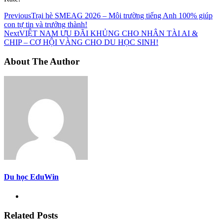
Previous
Trại hè SMEAG 2026 – Môi trường tiếng Anh 100% giúp
con tự tin và trưởng thành!
Next
VIỆT NAM ƯU ĐÃI KHỦNG CHO NHÂN TÀI AI &
CHIP – CƠ HỘI VÀNG CHO DU HỌC SINH!
About The Author
Du học EduWin
Related Posts