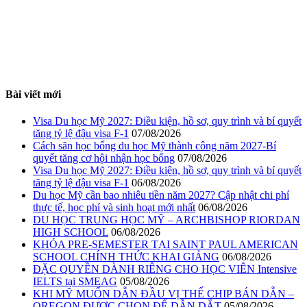
Bài viết mới
Visa Du học Mỹ 2027: Điều kiện, hồ sơ, quy trình và bí quyết
tăng tỷ lệ đậu visa F-1
07/08/2026
Cách săn học bổng du học Mỹ thành công năm 2027-Bí
quyết tăng cơ hội nhận học bổng
07/08/2026
Visa Du học Mỹ 2027: Điều kiện, hồ sơ, quy trình và bí quyết
tăng tỷ lệ đậu visa F-1
06/08/2026
Du học Mỹ cần bao nhiêu tiền năm 2027? Cập nhật chi phí
thực tế, học phí và sinh hoạt mới nhất
06/08/2026
DU HỌC TRUNG HỌC MỸ – ARCHBISHOP RIORDAN
HIGH SCHOOL
06/08/2026
KHÓA PRE-SEMESTER TẠI SAINT PAUL AMERICAN
SCHOOL CHÍNH THỨC KHAI GIẢNG
06/08/2026
ĐẶC QUYỀN DÀNH RIÊNG CHO HỌC VIÊN Intensive
IELTS tại SMEAG
05/08/2026
KHI MỸ MUỐN DẪN ĐẦU VỊ THẾ CHIP BÁN DẪN –
OREGON ĐƯỢC CHỌN ĐỂ DẪN DẮT
05/08/2026