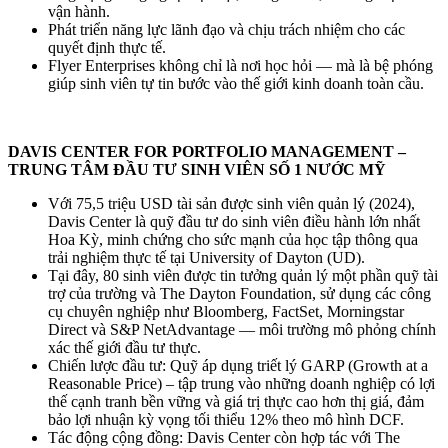
vận hành.
Phát triển năng lực lãnh đạo và chịu trách nhiệm cho các
quyết định thực tế.
Flyer Enterprises không chỉ là nơi học hỏi — mà là bệ phóng
giúp sinh viên tự tin bước vào thế giới kinh doanh toàn cầu.
DAVIS CENTER FOR PORTFOLIO MANAGEMENT –
TRUNG TÂM ĐẦU TƯ SINH VIÊN SỐ 1 NƯỚC MỸ
Với 75,5 triệu USD tài sản được sinh viên quản lý (2024),
Davis Center là quỹ đầu tư do sinh viên điều hành lớn nhất
Hoa Kỳ, minh chứng cho sức mạnh của học tập thông qua
trải nghiệm thực tế tại University of Dayton (UD).
Tại đây, 80 sinh viên được tin tưởng quản lý một phần quỹ tài
trợ của trường và The Dayton Foundation, sử dụng các công
cụ chuyên nghiệp như Bloomberg, FactSet, Morningstar
Direct và S&P NetAdvantage — môi trường mô phỏng chính
xác thế giới đầu tư thực.
Chiến lược đầu tư: Quỹ áp dụng triết lý GARP (Growth at a
Reasonable Price) – tập trung vào những doanh nghiệp có lợi
thế cạnh tranh bền vững và giá trị thực cao hơn thị giá, đảm
bảo lợi nhuận kỳ vọng tối thiểu 12% theo mô hình DCF.
Tác động cộng đồng: Davis Center còn hợp tác với The