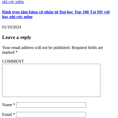
Rinh trọn tấm bằng cử nhân từ Đại học Top 100 Tại Mỹ với
học phí cực mềm
01/10/2024
Leave a reply
Your email address will not be published.
Required fields are
marked
*
COMMENT
Name
*
Email
*