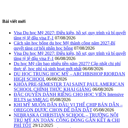
Bài viết mới
Visa Du học Mỹ 2027: Điều kiện, hồ sơ, quy trình và bí quyết
tăng tỷ lệ đậu visa F-1
07/08/2026
Cách săn học bổng du học Mỹ thành công năm 2027-Bí
quyết tăng cơ hội nhận học bổng
07/08/2026
Visa Du học Mỹ 2027: Điều kiện, hồ sơ, quy trình và bí quyết
tăng tỷ lệ đậu visa F-1
06/08/2026
Du học Mỹ cần bao nhiêu tiền năm 2027? Cập nhật chi phí
thực tế, học phí và sinh hoạt mới nhất
06/08/2026
DU HỌC TRUNG HỌC MỸ – ARCHBISHOP RIORDAN
HIGH SCHOOL
06/08/2026
KHÓA PRE-SEMESTER TẠI SAINT PAUL AMERICAN
SCHOOL CHÍNH THỨC KHAI GIẢNG
06/08/2026
ĐẶC QUYỀN DÀNH RIÊNG CHO HỌC VIÊN Intensive
IELTS tại SMEAG
05/08/2026
KHI MỸ MUỐN DẪN ĐẦU VỊ THẾ CHIP BÁN DẪN –
OREGON ĐƯỢC CHỌN ĐỂ DẪN DẮT
05/08/2026
NEBRASKA CHRISTIAN SCHOOL – TRƯỜNG NỘI
TRÚ MỸ AN TOÀN, CỘNG ĐỒNG GẮN KẾT & CHI
PHÍ TỐT
29/12/2025