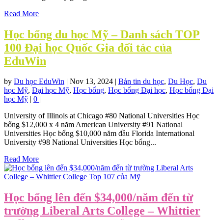
Read More
Học bổng du học Mỹ – Danh sách TOP
100 Đại học Quốc Gia đối tác của
EduWin
by
Du học EduWin
|
Nov 13, 2024
|
Bản tin du học
,
Du Học
,
Du
học Mỹ
,
Đại học Mỹ
,
Học bổng
,
Học bổng Đại học
,
Học bổng Đại
học Mỹ
|
0
|
University of Illinois at Chicago #80 National Universities Học
bổng $12,000 x 4 năm American University #91 National
Universities Học bổng $10,000 năm đầu Florida International
University #98 National Universities Học bổng...
Read More
Học bổng lên đến $34,000/năm đến từ
trường Liberal Arts College – Whittier