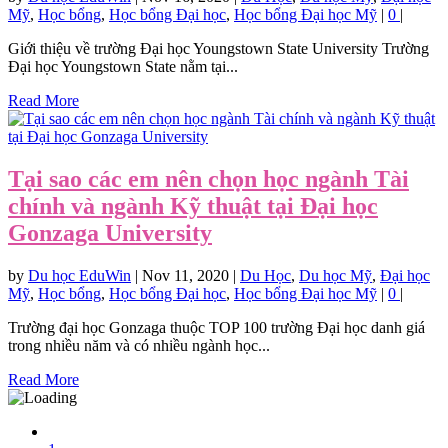
Mỹ
,
Học bổng
,
Học bổng Đại học
,
Học bổng Đại học Mỹ
|
0
|
Giới thiệu về trường Đại học Youngstown State University Trường
Đại học Youngstown State nằm tại...
Read More
Tại sao các em nên chọn học ngành Tài
chính và ngành Kỹ thuật tại Đại học
Gonzaga University
by
Du học EduWin
|
Nov 11, 2020
|
Du Học
,
Du học Mỹ
,
Đại học
Mỹ
,
Học bổng
,
Học bổng Đại học
,
Học bổng Đại học Mỹ
|
0
|
Trường đại học Gonzaga thuộc TOP 100 trường Đại học danh giá
trong nhiều năm và có nhiều ngành học...
Read More