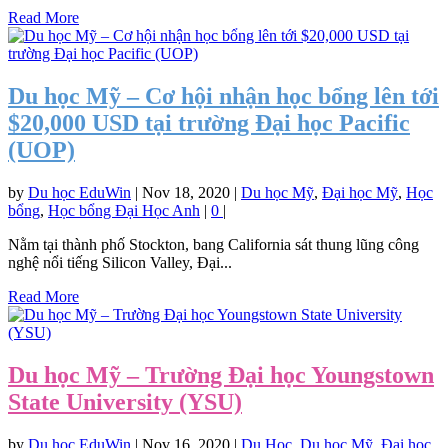
Read More
Du học Mỹ – Cơ hội nhận học bổng lên tới
$20,000 USD tại trường Đại học Pacific
(UOP)
by
Du học EduWin
|
Nov 18, 2020
|
Du học Mỹ
,
Đại học Mỹ
,
Học
bổng
,
Học bổng Đại Học Anh
|
0
|
Nằm tại thành phố Stockton, bang California sát thung lũng công
nghệ nổi tiếng Silicon Valley, Đại...
Read More
Du học Mỹ – Trường Đại học Youngstown
State University (YSU)
by
Du học EduWin
|
Nov 16, 2020
|
Du Học
,
Du học Mỹ
,
Đại học