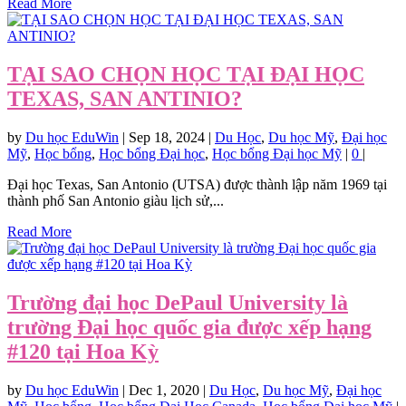
Read More
TẠI SAO CHỌN HỌC TẠI ĐẠI HỌC
TEXAS, SAN ANTINIO?
by
Du học EduWin
|
Sep 18, 2024
|
Du Học
,
Du học Mỹ
,
Đại học
Mỹ
,
Học bổng
,
Học bổng Đại học
,
Học bổng Đại học Mỹ
|
0
|
Đại học Texas, San Antonio (UTSA) được thành lập năm 1969 tại
thành phố San Antonio giàu lịch sử,...
Read More
Trường đại học DePaul University là
trường Đại học quốc gia được xếp hạng
#120 tại Hoa Kỳ
by
Du học EduWin
|
Dec 1, 2020
|
Du Học
,
Du học Mỹ
,
Đại học