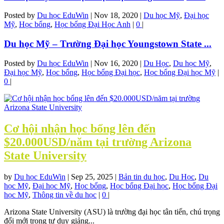
Posted by
Du học EduWin
|
Nov 18, 2020
|
Du học Mỹ
,
Đại học
Mỹ
,
Học bổng
,
Học bổng Đại Học Anh
|
0
|
Du học Mỹ – Trường Đại học Youngstown State ...
Posted by
Du học EduWin
|
Nov 16, 2020
|
Du Học
,
Du học Mỹ
,
Đại học Mỹ
,
Học bổng
,
Học bổng Đại học
,
Học bổng Đại học Mỹ
|
0
|
Cơ hội nhận học bổng lên đến
$20.000USD/năm tại trường Arizona
State University
by
Du học EduWin
|
Sep 25, 2025
|
Bản tin du học
,
Du Học
,
Du
học Mỹ
,
Đại học Mỹ
,
Học bổng
,
Học bổng Đại học
,
Học bổng Đại
học Mỹ
,
Thông tin về du học
|
0
|
Arizona State University (ASU) là trường đại học tân tiến, chú trọng
đổi mới trong tư duy giảng...