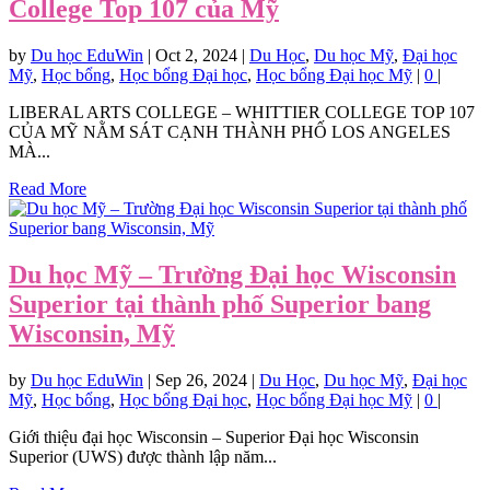
College Top 107 của Mỹ
by
Du học EduWin
|
Oct 2, 2024
|
Du Học
,
Du học Mỹ
,
Đại học
Mỹ
,
Học bổng
,
Học bổng Đại học
,
Học bổng Đại học Mỹ
|
0
|
LIBERAL ARTS COLLEGE – WHITTIER COLLEGE TOP 107
CỦA MỸ NẰM SÁT CẠNH THÀNH PHỐ LOS ANGELES
MÀ...
Read More
Du học Mỹ – Trường Đại học Wisconsin
Superior tại thành phố Superior bang
Wisconsin, Mỹ
by
Du học EduWin
|
Sep 26, 2024
|
Du Học
,
Du học Mỹ
,
Đại học
Mỹ
,
Học bổng
,
Học bổng Đại học
,
Học bổng Đại học Mỹ
|
0
|
Giới thiệu đại học Wisconsin – Superior Đại học Wisconsin
Superior (UWS) được thành lập năm...