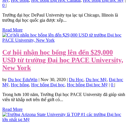
Mỹ
,
Học bổng
,
Học bổng Đại Học Canada
,
Học bổng Đại học Mỹ
|
0
|
Trường đại học DePaul University tọa lạc tại Chicago, Illinois là
trường đại học quốc gia được xếp...
Read More
Cơ hội nhận học bổng lên đến $29,000
USD từ trường Đại học PACE University,
New York
by
Du học EduWin
|
Nov 30, 2020
|
Du Học
,
Du học Mỹ
,
Đại học
Mỹ
,
Học bổng
,
Học bổng Đại học
,
Học bổng Đại học Mỹ
|
0
|
Trong hơn 100 năm, Trường Đại học PACE University đã giúp sinh
viên từ khắp nơi trên thế giới có...
Read More