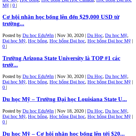
Mỹ
|
0
|
Cơ hội nhận học bổng lên đến $29,000 USD từ
trường...
Posted by
Du học EduWin
|
Nov 30, 2020
|
Du Học
,
Du học Mỹ
,
Đại học Mỹ
,
Học bổng
,
Học bổng Đại học
,
Học bổng Đại học Mỹ
|
0
|
Trường Arizona State University là TOP #1 các
trườ...
Posted by
Du học EduWin
|
Nov 30, 2020
|
Du Học
,
Du học Mỹ
,
Đại học Mỹ
,
Học bổng
,
Học bổng Đại học
,
Học bổng Đại học Mỹ
|
0
|
Du học Mỹ – Trường Đại học Louisiana State U...
Posted by
Du học EduWin
|
Nov 18, 2020
|
Du Học
,
Du học Mỹ
,
Đại học Mỹ
,
Học bổng
,
Học bổng Đại học
,
Học bổng Đại học Mỹ
|
0
|
Du học Mỹ – Cơ hội nhận học bổng lên tới $20...