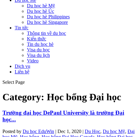
Du học Hè
Du học hè Mỹ
Du học hè Úc
Du học hè Philippines
Du học hè Singapore
Tin tức
Thông tin về du học
Kiến thức
Tin du học hè
Visa du học
Visa du lịch
Video
Dịch vụ
Liên hệ
Select Page
Category:
Học bổng Đại học
Trường đại học DePaul University là trường Đại
học...
Posted by
Du học EduWin
|
Dec 1, 2020
|
Du Học
,
Du học Mỹ
,
Đại
học Mỹ
,
Học bổng
,
Học bổng Đại Học Canada
,
Học bổng Đại học