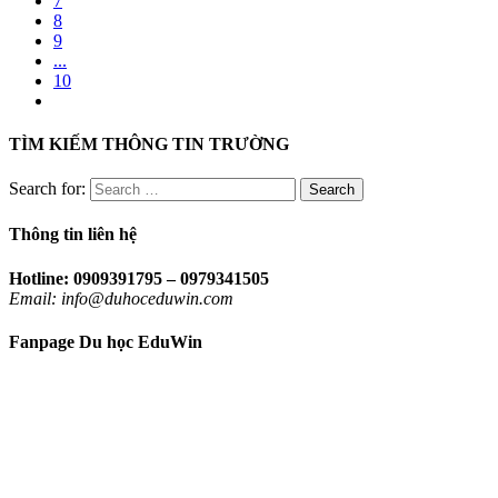
7
8
9
...
10
TÌM KIẾM THÔNG TIN TRƯỜNG
Search for:
Thông tin liên hệ
Hotline: 0909391795 – 0979341505
Email: info@duhoceduwin.com
Fanpage Du học EduWin