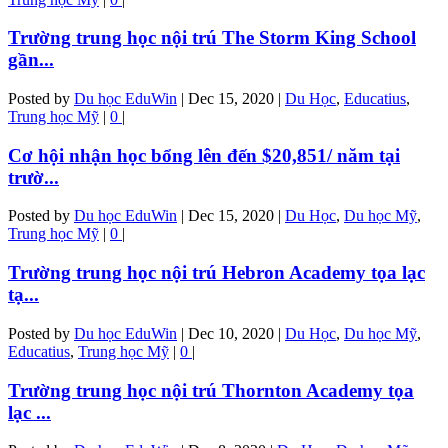
Trường trung học nội trú The Storm King School
gần...
Posted by
Du học EduWin
|
Dec 15, 2020
|
Du Học
,
Educatius
,
Trung học Mỹ
|
0
|
Cơ hội nhận học bổng lên đến $20,851/ năm tại
trườ...
Posted by
Du học EduWin
|
Dec 15, 2020
|
Du Học
,
Du học Mỹ
,
Trung học Mỹ
|
0
|
Trường trung học nội trú Hebron Academy tọa lạc
tạ...
Posted by
Du học EduWin
|
Dec 10, 2020
|
Du Học
,
Du học Mỹ
,
Educatius
,
Trung học Mỹ
|
0
|
Trường trung học nội trú Thornton Academy tọa
lạc ...