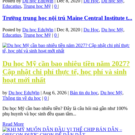
Posted by
Du học EduWin
|
Dec 8, 2020
|
Du Học
,
Du học Mỹ
,
Educatius
,
Trung học Mỹ
|
0
|
Trường trung học nội trú Maine Central Institute t...
Posted by
Du học EduWin
|
Dec 8, 2020
|
Du Học
,
Du học Mỹ
,
Educatius
,
Trung học Mỹ
|
0
|
Du học Mỹ cần bao nhiêu tiền năm 2027?
Cập nhật chi phí thực tế, học phí và sinh
hoạt mới nhất
by
Du học EduWin
|
Aug 6, 2026
|
Bản tin du học
,
Du học Mỹ
,
Thông tin về du học
|
0
|
Du học Mỹ cần bao nhiêu tiền? Đây là câu hỏi mà gần như 100%
phụ huynh và học sinh đều quan tâm...
Read More