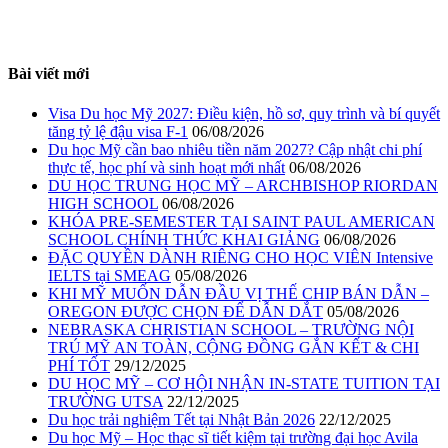
Bài viết mới
Visa Du học Mỹ 2027: Điều kiện, hồ sơ, quy trình và bí quyết
tăng tỷ lệ đậu visa F-1
06/08/2026
Du học Mỹ cần bao nhiêu tiền năm 2027? Cập nhật chi phí
thực tế, học phí và sinh hoạt mới nhất
06/08/2026
DU HỌC TRUNG HỌC MỸ – ARCHBISHOP RIORDAN
HIGH SCHOOL
06/08/2026
KHÓA PRE-SEMESTER TẠI SAINT PAUL AMERICAN
SCHOOL CHÍNH THỨC KHAI GIẢNG
06/08/2026
ĐẶC QUYỀN DÀNH RIÊNG CHO HỌC VIÊN Intensive
IELTS tại SMEAG
05/08/2026
KHI MỸ MUỐN DẪN ĐẦU VỊ THẾ CHIP BÁN DẪN –
OREGON ĐƯỢC CHỌN ĐỂ DẪN DẮT
05/08/2026
NEBRASKA CHRISTIAN SCHOOL – TRƯỜNG NỘI
TRÚ MỸ AN TOÀN, CỘNG ĐỒNG GẮN KẾT & CHI
PHÍ TỐT
29/12/2025
DU HỌC MỸ – CƠ HỘI NHẬN IN-STATE TUITION TẠI
TRƯỜNG UTSA
22/12/2025
Du học trải nghiệm Tết tại Nhật Bản 2026
22/12/2025
Du học Mỹ – Học thạc sĩ tiết kiệm tại trường đại học Avila