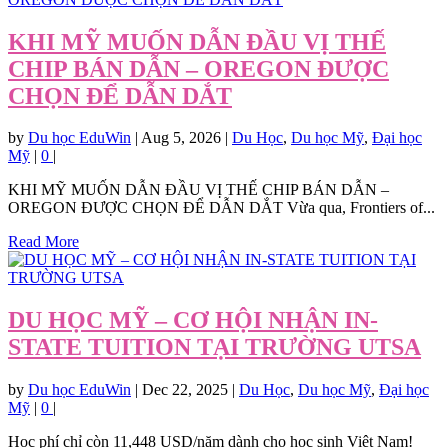
KHI MỸ MUỐN DẪN ĐẦU VỊ THẾ
CHIP BÁN DẪN – OREGON ĐƯỢC
CHỌN ĐỂ DẪN DẮT
by
Du học EduWin
|
Aug 5, 2026
|
Du Học
,
Du học Mỹ
,
Đại học
Mỹ
|
0
|
KHI MỸ MUỐN DẪN ĐẦU VỊ THẾ CHIP BÁN DẪN –
OREGON ĐƯỢC CHỌN ĐỂ DẪN DẮT Vừa qua, Frontiers of...
Read More
DU HỌC MỸ – CƠ HỘI NHẬN IN-
STATE TUITION TẠI TRƯỜNG UTSA
by
Du học EduWin
|
Dec 22, 2025
|
Du Học
,
Du học Mỹ
,
Đại học
Mỹ
|
0
|
Học phí chỉ còn 11,448 USD/năm dành cho học sinh Việt Nam!