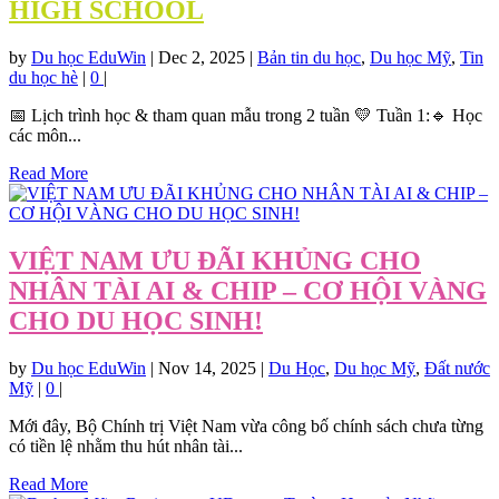
HIGH SCHOOL
by
Du học EduWin
|
Dec 2, 2025
|
Bản tin du học
,
Du học Mỹ
,
Tin
du học hè
|
0
|
📅 Lịch trình học & tham quan mẫu trong 2 tuần 💛 Tuần 1:🔹 Học
các môn...
Read More
VIỆT NAM ƯU ĐÃI KHỦNG CHO
NHÂN TÀI AI & CHIP – CƠ HỘI VÀNG
CHO DU HỌC SINH!
by
Du học EduWin
|
Nov 14, 2025
|
Du Học
,
Du học Mỹ
,
Đất nước
Mỹ
|
0
|
Mới đây, Bộ Chính trị Việt Nam vừa công bố chính sách chưa từng
có tiền lệ nhằm thu hút nhân tài...
Read More