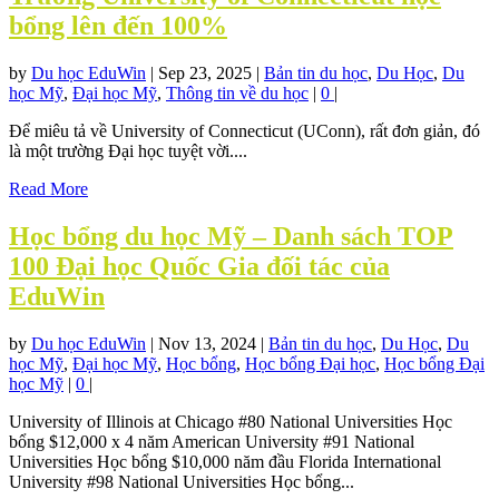
bổng lên đến 100%
by
Du học EduWin
|
Sep 23, 2025
|
Bản tin du học
,
Du Học
,
Du
học Mỹ
,
Đại học Mỹ
,
Thông tin về du học
|
0
|
Để miêu tả về University of Connecticut (UConn), rất đơn giản, đó
là một trường Đại học tuyệt vời....
Read More
Học bổng du học Mỹ – Danh sách TOP
100 Đại học Quốc Gia đối tác của
EduWin
by
Du học EduWin
|
Nov 13, 2024
|
Bản tin du học
,
Du Học
,
Du
học Mỹ
,
Đại học Mỹ
,
Học bổng
,
Học bổng Đại học
,
Học bổng Đại
học Mỹ
|
0
|
University of Illinois at Chicago #80 National Universities Học
bổng $12,000 x 4 năm American University #91 National
Universities Học bổng $10,000 năm đầu Florida International
University #98 National Universities Học bổng...