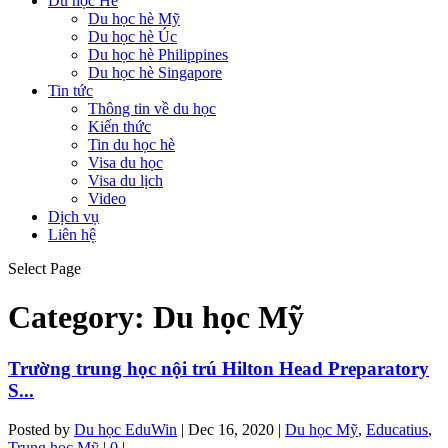
Du học Hè
Du học hè Mỹ
Du học hè Úc
Du học hè Philippines
Du học hè Singapore
Tin tức
Thông tin về du học
Kiến thức
Tin du học hè
Visa du học
Visa du lịch
Video
Dịch vụ
Liên hệ
Select Page
Category:
Du học Mỹ
Trường trung học nội trú Hilton Head Preparatory
S...
Posted by
Du học EduWin
|
Dec 16, 2020
|
Du học Mỹ
,
Educatius
,
Trung học Mỹ
|
0
|