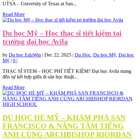
UTSA – University of Texas at San...
Read More
Du học Mỹ – Học thạc sĩ tiết kiệm tại
trường đại học Avila
by
Du học EduWin
|
Dec 22, 2025
|
Du Học
,
Du học Mỹ
,
Đại học
Mỹ
|
0
|
THẠC SĨ STEM – HỌC PHÍ TIẾT KIỆM? Đại học Avila mang
đến sự kết hợp giữa di sản học thuật...
Read More
DU HỌC HÈ MỸ – KHÁM PHÁ SAN
FRANCISCO & NÂNG TẦM TIẾNG
ANH CÙNG ARCHBISHOP RIORDAN