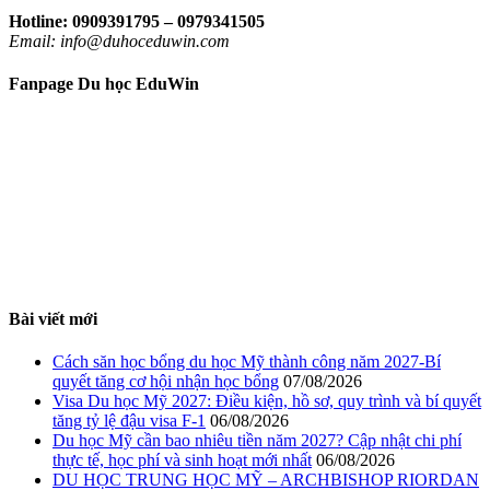
Hotline: 0909391795 – 0979341505
Email: info@duhoceduwin.com
Fanpage Du học EduWin
Bài viết mới
Cách săn học bổng du học Mỹ thành công năm 2027-Bí
quyết tăng cơ hội nhận học bổng
07/08/2026
Visa Du học Mỹ 2027: Điều kiện, hồ sơ, quy trình và bí quyết
tăng tỷ lệ đậu visa F-1
06/08/2026
Du học Mỹ cần bao nhiêu tiền năm 2027? Cập nhật chi phí
thực tế, học phí và sinh hoạt mới nhất
06/08/2026
DU HỌC TRUNG HỌC MỸ – ARCHBISHOP RIORDAN