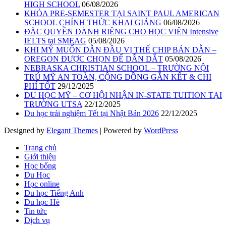
HIGH SCHOOL
06/08/2026
KHÓA PRE-SEMESTER TẠI SAINT PAUL AMERICAN
SCHOOL CHÍNH THỨC KHAI GIẢNG
06/08/2026
ĐẶC QUYỀN DÀNH RIÊNG CHO HỌC VIÊN Intensive
IELTS tại SMEAG
05/08/2026
KHI MỸ MUỐN DẪN ĐẦU VỊ THẾ CHIP BÁN DẪN –
OREGON ĐƯỢC CHỌN ĐỂ DẪN DẮT
05/08/2026
NEBRASKA CHRISTIAN SCHOOL – TRƯỜNG NỘI
TRÚ MỸ AN TOÀN, CỘNG ĐỒNG GẮN KẾT & CHI
PHÍ TỐT
29/12/2025
DU HỌC MỸ – CƠ HỘI NHẬN IN-STATE TUITION TẠI
TRƯỜNG UTSA
22/12/2025
Du học trải nghiệm Tết tại Nhật Bản 2026
22/12/2025
Designed by
Elegant Themes
| Powered by
WordPress
Trang chủ
Giới thiệu
Học bổng
Du Học
Học online
Du học Tiếng Anh
Du học Hè
Tin tức
Dịch vụ