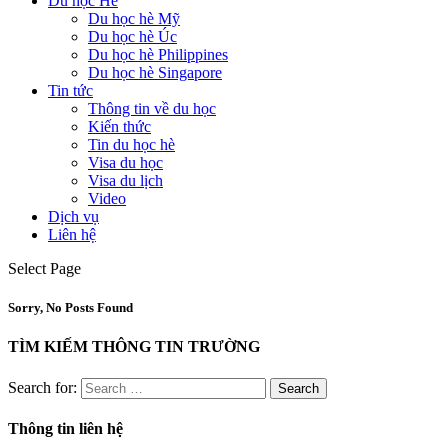
Du học Hè
Du học hè Mỹ
Du học hè Úc
Du học hè Philippines
Du học hè Singapore
Tin tức
Thông tin về du học
Kiến thức
Tin du học hè
Visa du học
Visa du lịch
Video
Dịch vụ
Liên hệ
Select Page
Sorry, No Posts Found
TÌM KIẾM THÔNG TIN TRƯỜNG
Search for:
Thông tin liên hệ