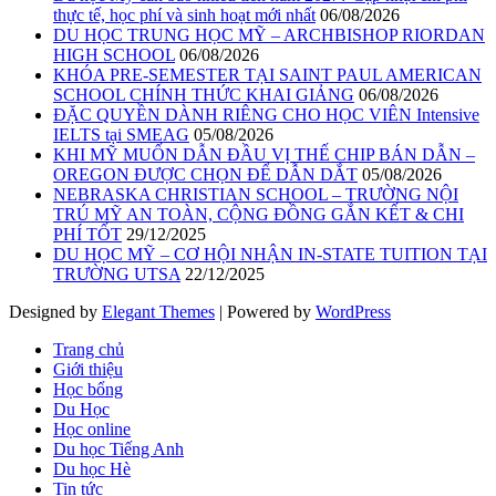
thực tế, học phí và sinh hoạt mới nhất
06/08/2026
DU HỌC TRUNG HỌC MỸ – ARCHBISHOP RIORDAN
HIGH SCHOOL
06/08/2026
KHÓA PRE-SEMESTER TẠI SAINT PAUL AMERICAN
SCHOOL CHÍNH THỨC KHAI GIẢNG
06/08/2026
ĐẶC QUYỀN DÀNH RIÊNG CHO HỌC VIÊN Intensive
IELTS tại SMEAG
05/08/2026
KHI MỸ MUỐN DẪN ĐẦU VỊ THẾ CHIP BÁN DẪN –
OREGON ĐƯỢC CHỌN ĐỂ DẪN DẮT
05/08/2026
NEBRASKA CHRISTIAN SCHOOL – TRƯỜNG NỘI
TRÚ MỸ AN TOÀN, CỘNG ĐỒNG GẮN KẾT & CHI
PHÍ TỐT
29/12/2025
DU HỌC MỸ – CƠ HỘI NHẬN IN-STATE TUITION TẠI
TRƯỜNG UTSA
22/12/2025
Designed by
Elegant Themes
| Powered by
WordPress
Trang chủ
Giới thiệu
Học bổng
Du Học
Học online
Du học Tiếng Anh
Du học Hè
Tin tức