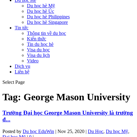
Du học Hè
Du học hè Mỹ
Du học hè Úc
Du học hè Philippines
Du học hè Singapore
Tin tức
Thông tin về du học
Kiến thức
Tin du học hè
Visa du học
Visa du lịch
Video
Dịch vụ
Liên hệ
Select Page
Tag:
George Mason University
Trường Đại học George Mason University là trường
đ...
Posted by
Du học EduWin
|
Nov 25, 2020
|
Du Học
,
Du học Mỹ
,
Đại học Mỹ
|
0
|