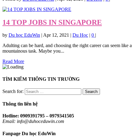
14 TOP JOBS IN SINGAPORE
by
Du học EduWin
|
Apr 12, 2021
|
Du Học
|
0
|
Adulting can be hard, and choosing the right career can seem like a
mountainous task. Maybe you...
Read More
TÌM KIẾM THÔNG TIN TRƯỜNG
Search for:
Thông tin liên hệ
Hotline: 0909391795 – 0979341505
Email: info@duhoceduwin.com
Fanpage Du học EduWin