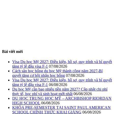
Bài viết mới
Visa Du học Mỹ 2027: Điều kiện, hồ sơ, quy trình và bí quyết
tăng tỷ lệ đậu visa F-1
07/08/2026
Cách săn học bổng du học Mỹ thành công năm 2027-Bí
quyết tăng cơ hội nhận học bổng
07/08/2026
Visa Du học Mỹ 2027: Điều kiện, hồ sơ, quy trình và bí quyết
tăng tỷ lệ đậu visa F-1
06/08/2026
Du học Mỹ cần bao nhiêu tiền năm 2027? Cập nhật chi phí
thực tế, học phí và sinh hoạt mới nhất
06/08/2026
DU HỌC TRUNG HỌC MỸ – ARCHBISHOP RIORDAN
HIGH SCHOOL
06/08/2026
KHÓA PRE-SEMESTER TẠI SAINT PAUL AMERICAN
SCHOOL CHÍNH THỨC KHAI GIẢNG
06/08/2026