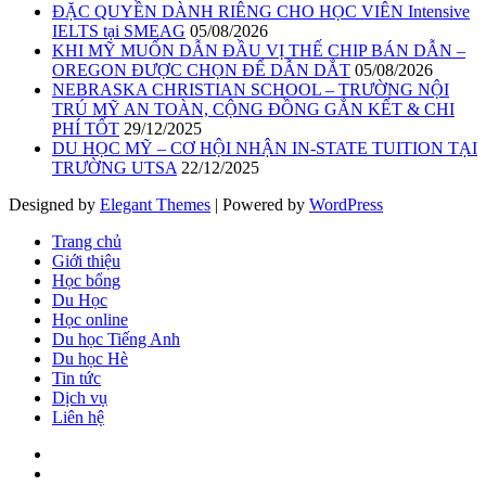
ĐẶC QUYỀN DÀNH RIÊNG CHO HỌC VIÊN Intensive
IELTS tại SMEAG
05/08/2026
KHI MỸ MUỐN DẪN ĐẦU VỊ THẾ CHIP BÁN DẪN –
OREGON ĐƯỢC CHỌN ĐỂ DẪN DẮT
05/08/2026
NEBRASKA CHRISTIAN SCHOOL – TRƯỜNG NỘI
TRÚ MỸ AN TOÀN, CỘNG ĐỒNG GẮN KẾT & CHI
PHÍ TỐT
29/12/2025
DU HỌC MỸ – CƠ HỘI NHẬN IN-STATE TUITION TẠI
TRƯỜNG UTSA
22/12/2025
Designed by
Elegant Themes
| Powered by
WordPress
Trang chủ
Giới thiệu
Học bổng
Du Học
Học online
Du học Tiếng Anh
Du học Hè
Tin tức
Dịch vụ
Liên hệ