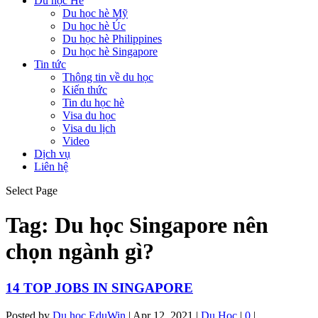
Du học Hè
Du học hè Mỹ
Du học hè Úc
Du học hè Philippines
Du học hè Singapore
Tin tức
Thông tin về du học
Kiến thức
Tin du học hè
Visa du học
Visa du lịch
Video
Dịch vụ
Liên hệ
Select Page
Tag:
Du học Singapore nên
chọn ngành gì?
14 TOP JOBS IN SINGAPORE
Posted by
Du học EduWin
|
Apr 12, 2021
|
Du Học
|
0
|