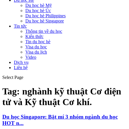
Du học Hè
Du học hè Mỹ
Du học hè Úc
Du học hè Philippines
Du học hè Singapore
Tin tức
Thông tin về du học
Kiến thức
Tin du học hè
Visa du học
Visa du lịch
Video
Dịch vụ
Liên hệ
Select Page
Tag:
nghành kỹ thuật Cơ điện
tử và Kỹ thuật Cơ khí.
Du học Singapore: Bật mí 3 nhóm ngành du học
HOT n...