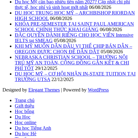
Du học Mỹ cần bao nhiêu tiền năm 2027? Cập nhật chi phí
thực tế, học phí và sinh hoạt mới nhất
06/08/2026
DU HỌC TRUNG HỌC MỸ – ARCHBISHOP RIORDAN
HIGH SCHOOL
06/08/2026
KHÓA PRE-SEMESTER TẠI SAINT PAUL AMERICAN
SCHOOL CHÍNH THỨC KHAI GIẢNG
06/08/2026
ĐẶC QUYỀN DÀNH RIÊNG CHO HỌC VIÊN Intensive
IELTS tại SMEAG
05/08/2026
KHI MỸ MUỐN DẪN ĐẦU VỊ THẾ CHIP BÁN DẪN –
OREGON ĐƯỢC CHỌN ĐỂ DẪN DẮT
05/08/2026
NEBRASKA CHRISTIAN SCHOOL – TRƯỜNG NỘI
TRÚ MỸ AN TOÀN, CỘNG ĐỒNG GẮN KẾT & CHI
PHÍ TỐT
29/12/2025
DU HỌC MỸ – CƠ HỘI NHẬN IN-STATE TUITION TẠI
TRƯỜNG UTSA
22/12/2025
Designed by
Elegant Themes
| Powered by
WordPress
Trang chủ
Giới thiệu
Học bổng
Du Học
Học online
Du học Tiếng Anh
Du học Hè