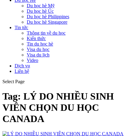
Du học Hè
Du học hè Mỹ
Du học hè Úc
Du học hè Philippines
Du học hè Singapore
Tin tức
Thông tin về du học
Kiến thức
Tin du học hè
Visa du học
Visa du lịch
Video
Dịch vụ
Liên hệ
Select Page
Tag:
LÝ DO NHIỀU SINH
VIÊN CHỌN DU HỌC
CANADA