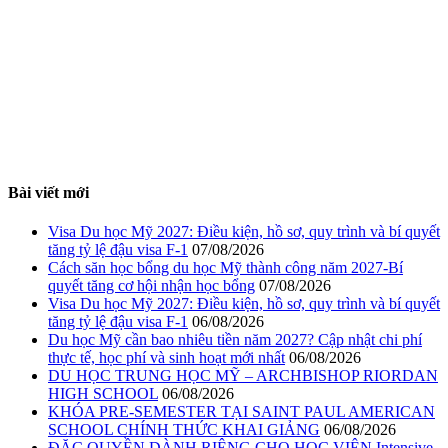
Bài viết mới
Visa Du học Mỹ 2027: Điều kiện, hồ sơ, quy trình và bí quyết
tăng tỷ lệ đậu visa F-1
07/08/2026
Cách săn học bổng du học Mỹ thành công năm 2027-Bí
quyết tăng cơ hội nhận học bổng
07/08/2026
Visa Du học Mỹ 2027: Điều kiện, hồ sơ, quy trình và bí quyết
tăng tỷ lệ đậu visa F-1
06/08/2026
Du học Mỹ cần bao nhiêu tiền năm 2027? Cập nhật chi phí
thực tế, học phí và sinh hoạt mới nhất
06/08/2026
DU HỌC TRUNG HỌC MỸ – ARCHBISHOP RIORDAN
HIGH SCHOOL
06/08/2026
KHÓA PRE-SEMESTER TẠI SAINT PAUL AMERICAN
SCHOOL CHÍNH THỨC KHAI GIẢNG
06/08/2026
ĐẶC QUYỀN DÀNH RIÊNG CHO HỌC VIÊN Intensive