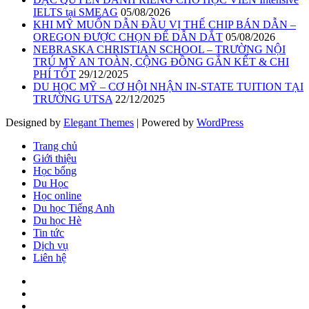
IELTS tại SMEAG
05/08/2026
KHI MỸ MUỐN DẪN ĐẦU VỊ THẾ CHIP BÁN DẪN –
OREGON ĐƯỢC CHỌN ĐỂ DẪN DẮT
05/08/2026
NEBRASKA CHRISTIAN SCHOOL – TRƯỜNG NỘI
TRÚ MỸ AN TOÀN, CỘNG ĐỒNG GẮN KẾT & CHI
PHÍ TỐT
29/12/2025
DU HỌC MỸ – CƠ HỘI NHẬN IN-STATE TUITION TẠI
TRƯỜNG UTSA
22/12/2025
Designed by
Elegant Themes
| Powered by
WordPress
Trang chủ
Giới thiệu
Học bổng
Du Học
Học online
Du học Tiếng Anh
Du học Hè
Tin tức
Dịch vụ
Liên hệ