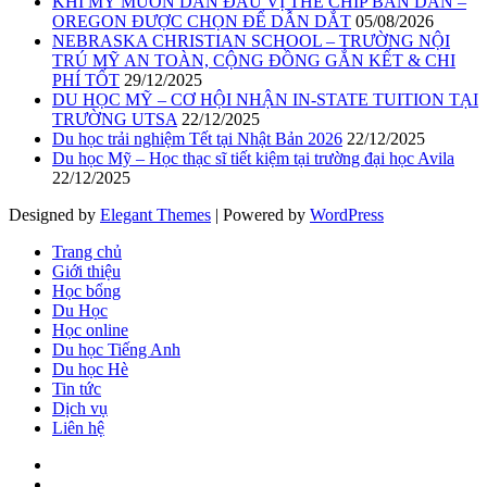
KHI MỸ MUỐN DẪN ĐẦU VỊ THẾ CHIP BÁN DẪN –
OREGON ĐƯỢC CHỌN ĐỂ DẪN DẮT
05/08/2026
NEBRASKA CHRISTIAN SCHOOL – TRƯỜNG NỘI
TRÚ MỸ AN TOÀN, CỘNG ĐỒNG GẮN KẾT & CHI
PHÍ TỐT
29/12/2025
DU HỌC MỸ – CƠ HỘI NHẬN IN-STATE TUITION TẠI
TRƯỜNG UTSA
22/12/2025
Du học trải nghiệm Tết tại Nhật Bản 2026
22/12/2025
Du học Mỹ – Học thạc sĩ tiết kiệm tại trường đại học Avila
22/12/2025
Designed by
Elegant Themes
| Powered by
WordPress
Trang chủ
Giới thiệu
Học bổng
Du Học
Học online
Du học Tiếng Anh
Du học Hè
Tin tức
Dịch vụ
Liên hệ