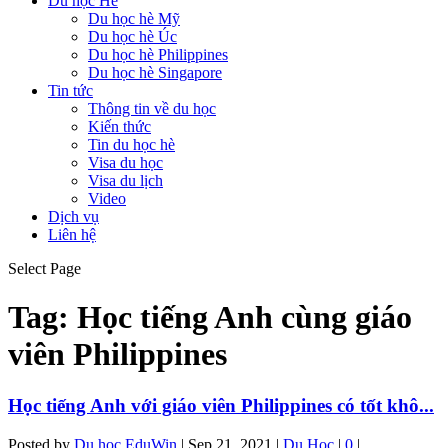
Du học Hè
Du học hè Mỹ
Du học hè Úc
Du học hè Philippines
Du học hè Singapore
Tin tức
Thông tin về du học
Kiến thức
Tin du học hè
Visa du học
Visa du lịch
Video
Dịch vụ
Liên hệ
Select Page
Tag:
Học tiếng Anh cùng giáo
viên Philippines
Học tiếng Anh với giáo viên Philippines có tốt khô...
Posted by
Du học EduWin
|
Sep 21, 2021
|
Du Học
|
0
|