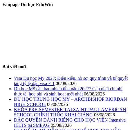
Fanpage Du học EduWin
Bài viết mới
Visa Du học Mỹ 2027: Điều kiện, hồ sơ, quy trình và bí quyết
tăng tỷ lệ đậu visa F-1
06/08/2026
Du học Mỹ cần bao nhiêu tiền năm 2027? Cập nhật chi phí
thực tế, học phí và sinh hoạt mới nhất
06/08/2026
DU HỌC TRUNG HỌC MỸ – ARCHBISHOP RIORDAN
HIGH SCHOOL
06/08/2026
KHÓA PRE-SEMESTER TẠI SAINT PAUL AMERICAN
SCHOOL CHÍNH THỨC KHAI GIẢNG
06/08/2026
ĐẶC QUYỀN DÀNH RIÊNG CHO HỌC VIÊN Intensive
IELTS tại SMEAG
05/08/2026