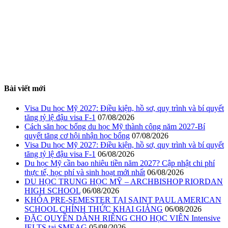
Bài viết mới
Visa Du học Mỹ 2027: Điều kiện, hồ sơ, quy trình và bí quyết
tăng tỷ lệ đậu visa F-1
07/08/2026
Cách săn học bổng du học Mỹ thành công năm 2027-Bí
quyết tăng cơ hội nhận học bổng
07/08/2026
Visa Du học Mỹ 2027: Điều kiện, hồ sơ, quy trình và bí quyết
tăng tỷ lệ đậu visa F-1
06/08/2026
Du học Mỹ cần bao nhiêu tiền năm 2027? Cập nhật chi phí
thực tế, học phí và sinh hoạt mới nhất
06/08/2026
DU HỌC TRUNG HỌC MỸ – ARCHBISHOP RIORDAN
HIGH SCHOOL
06/08/2026
KHÓA PRE-SEMESTER TẠI SAINT PAUL AMERICAN
SCHOOL CHÍNH THỨC KHAI GIẢNG
06/08/2026
ĐẶC QUYỀN DÀNH RIÊNG CHO HỌC VIÊN Intensive
IELTS tại SMEAG
05/08/2026