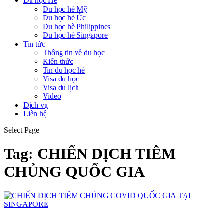
Du học Hè
Du học hè Mỹ
Du học hè Úc
Du học hè Philippines
Du học hè Singapore
Tin tức
Thông tin về du học
Kiến thức
Tin du học hè
Visa du học
Visa du lịch
Video
Dịch vụ
Liên hệ
Select Page
Tag:
CHIẾN DỊCH TIÊM
CHỦNG QUỐC GIA