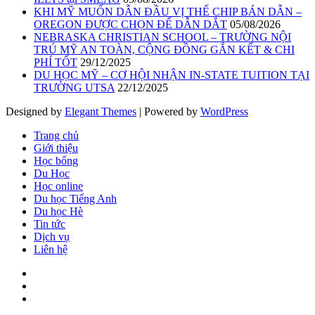
KHI MỸ MUỐN DẪN ĐẦU VỊ THẾ CHIP BÁN DẪN –
OREGON ĐƯỢC CHỌN ĐỂ DẪN DẮT
05/08/2026
NEBRASKA CHRISTIAN SCHOOL – TRƯỜNG NỘI
TRÚ MỸ AN TOÀN, CỘNG ĐỒNG GẮN KẾT & CHI
PHÍ TỐT
29/12/2025
DU HỌC MỸ – CƠ HỘI NHẬN IN-STATE TUITION TẠI
TRƯỜNG UTSA
22/12/2025
Designed by
Elegant Themes
| Powered by
WordPress
Trang chủ
Giới thiệu
Học bổng
Du Học
Học online
Du học Tiếng Anh
Du học Hè
Tin tức
Dịch vụ
Liên hệ