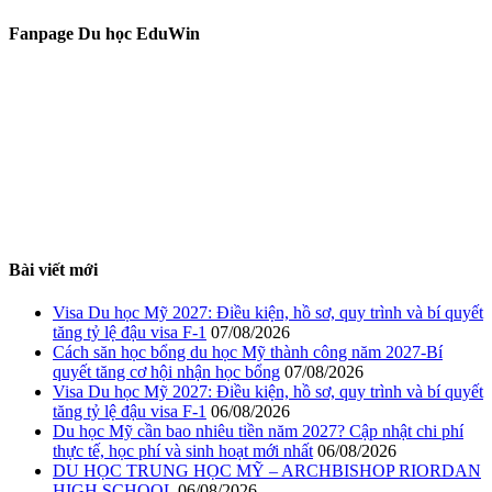
Fanpage Du học EduWin
Bài viết mới
Visa Du học Mỹ 2027: Điều kiện, hồ sơ, quy trình và bí quyết
tăng tỷ lệ đậu visa F-1
07/08/2026
Cách săn học bổng du học Mỹ thành công năm 2027-Bí
quyết tăng cơ hội nhận học bổng
07/08/2026
Visa Du học Mỹ 2027: Điều kiện, hồ sơ, quy trình và bí quyết
tăng tỷ lệ đậu visa F-1
06/08/2026
Du học Mỹ cần bao nhiêu tiền năm 2027? Cập nhật chi phí
thực tế, học phí và sinh hoạt mới nhất
06/08/2026
DU HỌC TRUNG HỌC MỸ – ARCHBISHOP RIORDAN
HIGH SCHOOL
06/08/2026