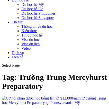
Du học Hè
Du học hè Mỹ
Du học hè Úc
Du học hè Philippines
Du học hè Singapore
Tin tức
Thông tin về du học
Kiến thức
Tin du học hè
Visa du học
Visa du lịch
Video
Dịch vụ
Liên hệ
Select Page
Tag:
Trường Trung Mercyhurst
Preparatory