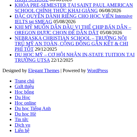
KHÓA PRE-SEMESTER TẠI SAINT PAUL AMERICAN
SCHOOL CHÍNH THỨC KHAI GIẢNG
06/08/2026
ĐẶC QUYỀN DÀNH RIÊNG CHO HỌC VIÊN Intensive
IELTS tại SMEAG
05/08/2026
KHI MỸ MUỐN DẪN ĐẦU VỊ THẾ CHIP BÁN DẪN –
OREGON ĐƯỢC CHỌN ĐỂ DẪN DẮT
05/08/2026
NEBRASKA CHRISTIAN SCHOOL – TRƯỜNG NỘI
TRÚ MỸ AN TOÀN, CỘNG ĐỒNG GẮN KẾT & CHI
PHÍ TỐT
29/12/2025
DU HỌC MỸ – CƠ HỘI NHẬN IN-STATE TUITION TẠI
TRƯỜNG UTSA
22/12/2025
Designed by
Elegant Themes
| Powered by
WordPress
Trang chủ
Giới thiệu
Học bổng
Du Học
Học online
Du học Tiếng Anh
Du học Hè
Tin tức
Dịch vụ
Liên hệ