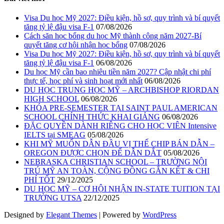
Visa Du học Mỹ 2027: Điều kiện, hồ sơ, quy trình và bí quyết
tăng tỷ lệ đậu visa F-1
07/08/2026
Cách săn học bổng du học Mỹ thành công năm 2027-Bí
quyết tăng cơ hội nhận học bổng
07/08/2026
Visa Du học Mỹ 2027: Điều kiện, hồ sơ, quy trình và bí quyết
tăng tỷ lệ đậu visa F-1
06/08/2026
Du học Mỹ cần bao nhiêu tiền năm 2027? Cập nhật chi phí
thực tế, học phí và sinh hoạt mới nhất
06/08/2026
DU HỌC TRUNG HỌC MỸ – ARCHBISHOP RIORDAN
HIGH SCHOOL
06/08/2026
KHÓA PRE-SEMESTER TẠI SAINT PAUL AMERICAN
SCHOOL CHÍNH THỨC KHAI GIẢNG
06/08/2026
ĐẶC QUYỀN DÀNH RIÊNG CHO HỌC VIÊN Intensive
IELTS tại SMEAG
05/08/2026
KHI MỸ MUỐN DẪN ĐẦU VỊ THẾ CHIP BÁN DẪN –
OREGON ĐƯỢC CHỌN ĐỂ DẪN DẮT
05/08/2026
NEBRASKA CHRISTIAN SCHOOL – TRƯỜNG NỘI
TRÚ MỸ AN TOÀN, CỘNG ĐỒNG GẮN KẾT & CHI
PHÍ TỐT
29/12/2025
DU HỌC MỸ – CƠ HỘI NHẬN IN-STATE TUITION TẠI
TRƯỜNG UTSA
22/12/2025
Designed by
Elegant Themes
| Powered by
WordPress