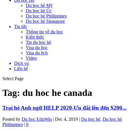
Du học Hè
Du học hè Mỹ
Du học hè Úc
Du học hè Philippines
Du học hè Singapore
Tin tức
Thông tin về du học
Kiến thức
Tin du học hè
Visa du học
Visa du lịch
Video
Dịch vụ
Liên hệ
Select Page
Tag:
du hoc he canada
Trại hè Anh ngữ HELP 2020-Ưu đãi lên đến $200...
Posted by
Du học EduWin
|
Dec 4, 2019
|
Du học hè
,
Du học hè
Philippines
|
0