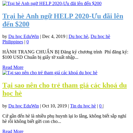
Trại hè Anh ngữ HELP 2020-Ưu đãi lên
đến $200
by
Du học EduWin
|
Dec 4, 2019
|
Du học hè
,
Du học hè
Philippines
|
0
HÀNH TRANG CHUẨN BỊ Đăng ký chương trình Phí đăng ký:
$100 USD Chuẩn bị giấy tờ xuất nhập...
Read More
Tại sao nên cho trẻ tham giá các khoá du
học hè
by
Du học EduWin
|
Oct 10, 2019
|
Tin du học hè
|
0
|
Cứ gần đến hè là nhiều phụ huynh lại lo lắng, không biết sắp nghỉ
hè rồi không biết gửi con cho...
Read More