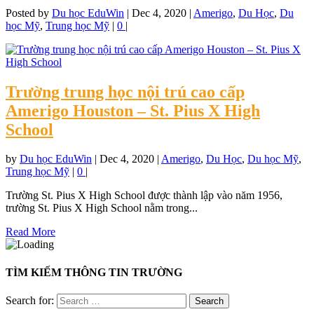
Posted by
Du học EduWin
|
Dec 4, 2020
|
Amerigo
,
Du Học
,
Du
học Mỹ
,
Trung học Mỹ
|
0
|
Trường trung học nội trú cao cấp
Amerigo Houston – St. Pius X High
School
by
Du học EduWin
|
Dec 4, 2020
|
Amerigo
,
Du Học
,
Du học Mỹ
,
Trung học Mỹ
|
0
|
Trường St. Pius X High School được thành lập vào năm 1956,
trường St. Pius X High School nằm trong...
Read More
TÌM KIẾM THÔNG TIN TRƯỜNG
Search for: