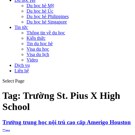
Du học Hè
Du học hè Mỹ
Du học hè Úc
Du học hè Philippines
Du học hè Singapore
Tin tức
Thông tin về du học
Kiến thức
Tin du học hè
Visa du học
Visa du lịch
Video
Dịch vụ
Liên hệ
Select Page
Tag:
Trường St. Pius X High
School
Trường trung học nội trú cao cấp Amerigo Houston
–...