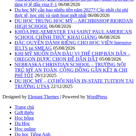
tăng tỷ lệ đậu visa F-1
06/08/2026
Du học Mỹ cần bao nhiêu tiền năm 2027? Cập nhật chi phí
thực tế, học phí và sinh hoạt mới nhất
06/08/2026
DU HỌC TRUNG HỌC MỸ – ARCHBISHOP RIORDAN
HIGH SCHOOL
06/08/2026
KHÓA PRE-SEMESTER TẠI SAINT PAUL AMERICAN
SCHOOL CHÍNH THỨC KHAI GIẢNG
06/08/2026
ĐẶC QUYỀN DÀNH RIÊNG CHO HỌC VIÊN Intensive
IELTS tại SMEAG
05/08/2026
KHI MỸ MUỐN DẪN ĐẦU VỊ THẾ CHIP BÁN DẪN –
OREGON ĐƯỢC CHỌN ĐỂ DẪN DẮT
05/08/2026
NEBRASKA CHRISTIAN SCHOOL – TRƯỜNG NỘI
TRÚ MỸ AN TOÀN, CỘNG ĐỒNG GẮN KẾT & CHI
PHÍ TỐT
29/12/2025
DU HỌC MỸ – CƠ HỘI NHẬN IN-STATE TUITION TẠI
TRƯỜNG UTSA
22/12/2025
Designed by
Elegant Themes
| Powered by
WordPress
Trang chủ
Giới thiệu
Học bổng
Du Học
Học online
Du học Tiếng Anh