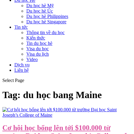
Du học Hè
Du học hè Mỹ
Du học hè Úc
Du học hè Philippines
Du học hè Singapore
Tin tức
Thông tin về du học
Kiến thức
Tin du học hè
Visa du học
Visa du lịch
Video
Dịch vụ
Liên hệ
Select Page
Tag:
du học bang Maine
Cơ hội học bổng lên tới $100.000 từ