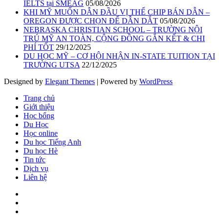
IELTS tại SMEAG
05/08/2026
KHI MỸ MUỐN DẪN ĐẦU VỊ THẾ CHIP BÁN DẪN –
OREGON ĐƯỢC CHỌN ĐỂ DẪN DẮT
05/08/2026
NEBRASKA CHRISTIAN SCHOOL – TRƯỜNG NỘI
TRÚ MỸ AN TOÀN, CỘNG ĐỒNG GẮN KẾT & CHI
PHÍ TỐT
29/12/2025
DU HỌC MỸ – CƠ HỘI NHẬN IN-STATE TUITION TẠI
TRƯỜNG UTSA
22/12/2025
Designed by
Elegant Themes
| Powered by
WordPress
Trang chủ
Giới thiệu
Học bổng
Du Học
Học online
Du học Tiếng Anh
Du học Hè
Tin tức
Dịch vụ
Liên hệ