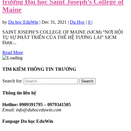
trường Đại học Saint Joseph’s College of
Maine
by
Du học EduWin
|
Dec 31, 2021
|
Du Học
|
0
|
SAINT JOSEPH’S COLLEGE OF MAINE (SJCM) “NƠI HỘI
TỤ SỰ PHÁT TRIỂN CỦA THẾ HỆ TƯƠNG LAI” SJCM
Được...
Read More
TÌM KIẾM THÔNG TIN TRƯỜNG
Search for:
Thông tin liên hệ
Hotline: 0909391795 – 0979341505
Email: info@duhoceduwin.com
Fanpage Du học EduWin