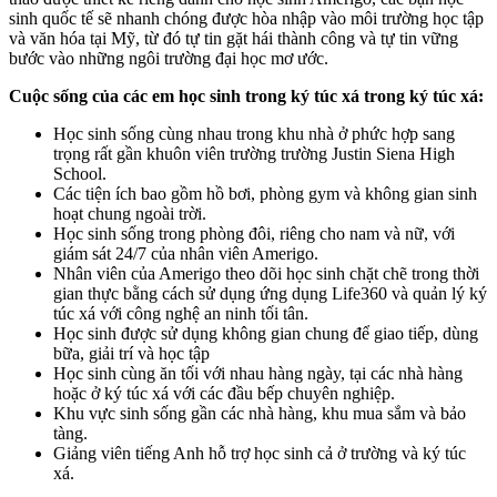
sinh quốc tế sẽ nhanh chóng được hòa nhập vào môi trường học tập
và văn hóa tại Mỹ, từ đó tự tin gặt hái thành công và tự tin vững
bước vào những ngôi trường đại học mơ ước.
Cuộc sống của các em học sinh trong ký túc xá trong ký túc xá:
Học sinh sống cùng nhau trong khu nhà ở phức hợp sang
trọng rất gần khuôn viên trường trường Justin Siena High
School.
Các tiện ích bao gồm hồ bơi, phòng gym và không gian sinh
hoạt chung ngoài trời.
Học sinh sống trong phòng đôi, riêng cho nam và nữ, với
giám sát 24/7 của nhân viên Amerigo.
Nhân viên của Amerigo theo dõi học sinh chặt chẽ trong thời
gian thực bằng cách sử dụng ứng dụng Life360 và quản lý ký
túc xá với công nghệ an ninh tối tân.
Học sinh được sử dụng không gian chung để giao tiếp, dùng
bữa, giải trí và học tập
Học sinh cùng ăn tối với nhau hàng ngày, tại các nhà hàng
hoặc ở ký túc xá với các đầu bếp chuyên nghiệp.
Khu vực sinh sống gần các nhà hàng, khu mua sắm và bảo
tàng.
Giảng viên tiếng Anh hỗ trợ học sinh cả ở trường và ký túc
xá.