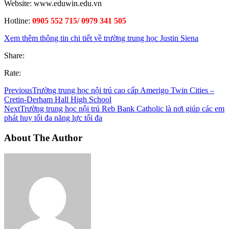
Website: www.eduwin.edu.vn
Hotline:
0905 552 715/ 0979 341 505
Xem thêm thông tin chi tiết về trường trung học Justin Siena
Share:
Rate:
Previous
Trường trung học nội trú cao cấp Amerigo Twin Cities –
Cretin-Derham Hall High School
Next
Trường trung học nội trú Reb Bank Catholic là nơi giúp các em
phát huy tối đa năng lực tối đa
About The Author