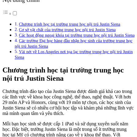
Chương trình học tại trường trung học nội trú Justin Siena
Cơ sở vật chất của trường trung học nội trú Justin Siena
Các hoạt động ngoại khóa tại trường trung học nội trú Justin Siena
Các trường Đại học hàng đầu nhận học sinh của trường trung học
nội trú Justin Siena
Vài nét về Los Angeles nơi tọa lạc trường trung học nội trú Justin
Siena
Chương trình học tại trường trung học
nội trú Justin Siena
Chương trình đào tạo của Justin Siena được đánh giá khá cao trong
các lĩnh vực về khoa học công nghệ, thể thao, nghệ thuật. Với hơn
29 môn AP và Honors, cùng với 19 môn tự chọn, các học sinh của
Justin Siena sẽ có nhiều cơ hội học tập và khám phá những lĩnh vực
mà mình quan tâm và yêu thích.
Mỗi bạn học sinh sẽ được cấp 1 iPad và sử dụng xuyên suốt năm
học. Đặc biệt, trường Justin Siena là một trong số ít trường trung
học tại Mỹ có chương trình nâng cao về y khoa thể thao. Với