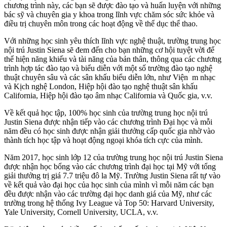
chương trình này, các bạn sẽ được đào tạo và huấn luyện với những
bác sỹ và chuyên gia y khoa trong lĩnh vực chăm sóc sức khỏe và
điều trị chuyên môn trong các hoạt động về thể dục thể thao.
Với những học sinh yêu thích lĩnh vực nghệ thuật, trường trung học
nội trú Justin Siena sẽ đem đến cho bạn những cơ hội tuyệt vời để
thể hiện năng khiếu và tài năng của bản thân, thông qua các chương
trình hợp tác đào tạo và biểu diễn với một số trường đào tạo nghệ
thuật chuyên sâu và các sân khấu biểu diễn lớn, như Viện m nhạc
và Kịch nghệ London, Hiệp hội đào tạo nghệ thuật sân khấu
California, Hiệp hội đào tạo âm nhạc California và Quốc gia, v.v.
Về kết quả học tập, 100% học sinh của trường trung học nội trú
Justin Siena được nhận tiếp vào các chương trình Đại học và mỗi
năm đều có học sinh được nhận giải thưởng cấp quốc gia nhờ vào
thành tích học tập và hoạt động ngoại khóa tích cực của mình.
Năm 2017, học sinh lớp 12 của trường trung học nội trú Justin Siena
được nhận học bổng vào các chương trình đại học tại Mỹ với tổng
giải thưởng trị giá 7.7 triệu đô la Mỹ. Trường Justin Siena rất tự vào
về kết quả vào đại học của học sinh của mình vì mỗi năm các bạn
đều được nhận vào các trường đại học danh giá của Mỹ, như các
trường trong hệ thống Ivy League và Top 50: Harvard University,
Yale University, Cornell University, UCLA, v.v.