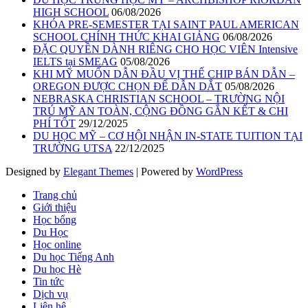
HIGH SCHOOL
06/08/2026
KHÓA PRE-SEMESTER TẠI SAINT PAUL AMERICAN
SCHOOL CHÍNH THỨC KHAI GIẢNG
06/08/2026
ĐẶC QUYỀN DÀNH RIÊNG CHO HỌC VIÊN Intensive
IELTS tại SMEAG
05/08/2026
KHI MỸ MUỐN DẪN ĐẦU VỊ THẾ CHIP BÁN DẪN –
OREGON ĐƯỢC CHỌN ĐỂ DẪN DẮT
05/08/2026
NEBRASKA CHRISTIAN SCHOOL – TRƯỜNG NỘI
TRÚ MỸ AN TOÀN, CỘNG ĐỒNG GẮN KẾT & CHI
PHÍ TỐT
29/12/2025
DU HỌC MỸ – CƠ HỘI NHẬN IN-STATE TUITION TẠI
TRƯỜNG UTSA
22/12/2025
Designed by
Elegant Themes
| Powered by
WordPress
Trang chủ
Giới thiệu
Học bổng
Du Học
Học online
Du học Tiếng Anh
Du học Hè
Tin tức
Dịch vụ
Liên hệ