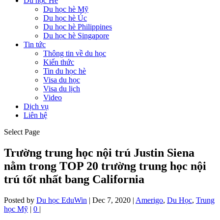
Du học Hè
Du học hè Mỹ
Du học hè Úc
Du học hè Philippines
Du học hè Singapore
Tin tức
Thông tin về du học
Kiến thức
Tin du học hè
Visa du học
Visa du lịch
Video
Dịch vụ
Liên hệ
Select Page
Trường trung học nội trú Justin Siena
nằm trong TOP 20 trường trung học nội
trú tốt nhất bang California
Posted by
Du học EduWin
|
Dec 7, 2020
|
Amerigo
,
Du Học
,
Trung
học Mỹ
|
0
|