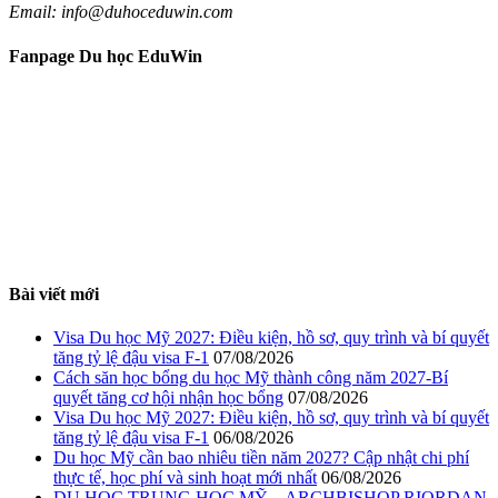
Email: info@duhoceduwin.com
Fanpage Du học EduWin
Bài viết mới
Visa Du học Mỹ 2027: Điều kiện, hồ sơ, quy trình và bí quyết
tăng tỷ lệ đậu visa F-1
07/08/2026
Cách săn học bổng du học Mỹ thành công năm 2027-Bí
quyết tăng cơ hội nhận học bổng
07/08/2026
Visa Du học Mỹ 2027: Điều kiện, hồ sơ, quy trình và bí quyết
tăng tỷ lệ đậu visa F-1
06/08/2026
Du học Mỹ cần bao nhiêu tiền năm 2027? Cập nhật chi phí
thực tế, học phí và sinh hoạt mới nhất
06/08/2026
DU HỌC TRUNG HỌC MỸ – ARCHBISHOP RIORDAN