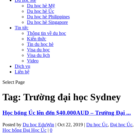
Du học Hè
Du học hè Mỹ
Du học hè Úc
Du học hè Philippines
Du học hè Singapore
Tin tức
Thông tin về du học
Kiến thức
Tin du học hè
Visa du học
Visa du lịch
Video
Dịch vụ
Liên hệ
Select Page
Tag:
Trường đại học Sydney
Học bổng Úc lên đến $40.000AUD – Trường Đại ...
Posted by
Du học EduWin
|
Oct 22, 2019
|
Du học Úc
,
Đại học Úc
,
Học bổng Đại Học Úc
|
0