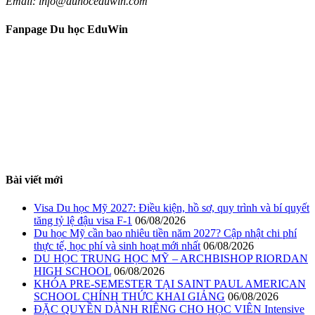
Email: info@duhoceduwin.com
Fanpage Du học EduWin
Bài viết mới
Visa Du học Mỹ 2027: Điều kiện, hồ sơ, quy trình và bí quyết
tăng tỷ lệ đậu visa F-1
06/08/2026
Du học Mỹ cần bao nhiêu tiền năm 2027? Cập nhật chi phí
thực tế, học phí và sinh hoạt mới nhất
06/08/2026
DU HỌC TRUNG HỌC MỸ – ARCHBISHOP RIORDAN
HIGH SCHOOL
06/08/2026
KHÓA PRE-SEMESTER TẠI SAINT PAUL AMERICAN
SCHOOL CHÍNH THỨC KHAI GIẢNG
06/08/2026
ĐẶC QUYỀN DÀNH RIÊNG CHO HỌC VIÊN Intensive