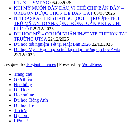
IELTS tại SMEAG
05/08/2026
KHI MỸ MUỐN DẪN ĐẦU VỊ THẾ CHIP BÁN DẪN –
OREGON ĐƯỢC CHỌN ĐỂ DẪN DẮT
05/08/2026
NEBRASKA CHRISTIAN SCHOOL – TRƯỜNG NỘI
TRÚ MỸ AN TOÀN, CỘNG ĐỒNG GẮN KẾT & CHI
PHÍ TỐT
29/12/2025
DU HỌC MỸ – CƠ HỘI NHẬN IN-STATE TUITION TẠI
TRƯỜNG UTSA
22/12/2025
Du học trải nghiệm Tết tại Nhật Bản 2026
22/12/2025
Du học Mỹ – Học thạc sĩ tiết kiệm tại trường đại học Avila
22/12/2025
Designed by
Elegant Themes
| Powered by
WordPress
Trang chủ
Giới thiệu
Học bổng
Du Học
Học online
Du học Tiếng Anh
Du học Hè
Tin tức
Dịch vụ
Liên hệ