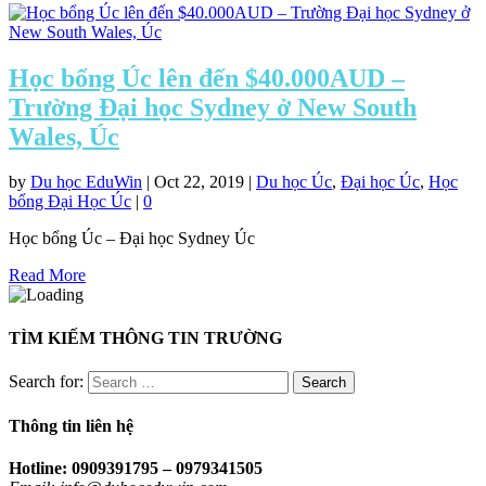
Học bổng Úc lên đến $40.000AUD –
Trường Đại học Sydney ở New South
Wales, Úc
by
Du học EduWin
|
Oct 22, 2019
|
Du học Úc
,
Đại học Úc
,
Học
bổng Đại Học Úc
|
0
Học bổng Úc – Đại học Sydney Úc
Read More
TÌM KIẾM THÔNG TIN TRƯỜNG
Search for:
Thông tin liên hệ
Hotline: 0909391795 – 0979341505