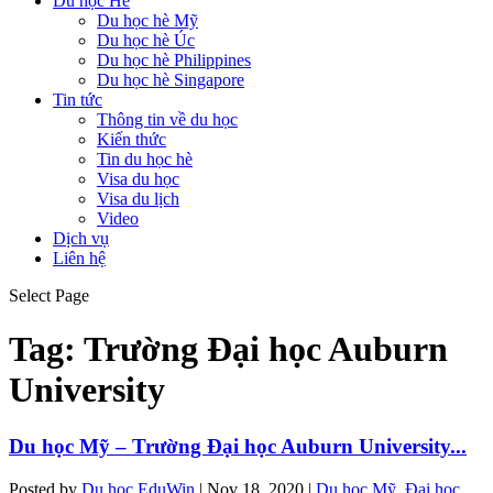
Du học Hè
Du học hè Mỹ
Du học hè Úc
Du học hè Philippines
Du học hè Singapore
Tin tức
Thông tin về du học
Kiến thức
Tin du học hè
Visa du học
Visa du lịch
Video
Dịch vụ
Liên hệ
Select Page
Tag:
Trường Đại học Auburn
University
Du học Mỹ – Trường Đại học Auburn University...
Posted by
Du học EduWin
|
Nov 18, 2020
|
Du học Mỹ
,
Đại học