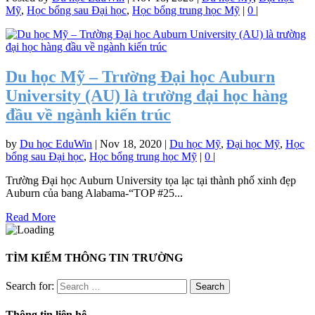
Mỹ
,
Học bổng sau Đại học
,
Học bổng trung học Mỹ
|
0
|
Du học Mỹ – Trường Đại học Auburn
University (AU) là trường đại học hàng
đầu về ngành kiến trúc
by
Du học EduWin
|
Nov 18, 2020
|
Du học Mỹ
,
Đại học Mỹ
,
Học
bổng sau Đại học
,
Học bổng trung học Mỹ
|
0
|
Trường Đại học Auburn University tọa lạc tại thành phố xinh đẹp
Auburn của bang Alabama-“TOP #25...
Read More
TÌM KIẾM THÔNG TIN TRƯỜNG
Search for:
Thông tin liên hệ