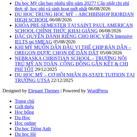
Du học Mỹ cần bao nhiêu tiền năm 2027? Cập nhật chi phí
thực tế, học phí và sinh hoạt mới nhất
06/08/2026
DU HỌC TRUNG HỌC MỸ – ARCHBISHOP RIORDAN
HIGH SCHOOL
06/08/2026
KHÓA PRE-SEMESTER TẠI SAINT PAUL AMERICAN
SCHOOL CHÍNH THỨC KHAI GIẢNG
06/08/2026
ĐẶC QUYỀN DÀNH RIÊNG CHO HỌC VIÊN Intensive
IELTS tại SMEAG
05/08/2026
KHI MỸ MUỐN DẪN ĐẦU VỊ THẾ CHIP BÁN DẪN –
OREGON ĐƯỢC CHỌN ĐỂ DẪN DẮT
05/08/2026
NEBRASKA CHRISTIAN SCHOOL – TRƯỜNG NỘI
TRÚ MỸ AN TOÀN, CỘNG ĐỒNG GẮN KẾT & CHI
PHÍ TỐT
29/12/2025
DU HỌC MỸ – CƠ HỘI NHẬN IN-STATE TUITION TẠI
TRƯỜNG UTSA
22/12/2025
Designed by
Elegant Themes
| Powered by
WordPress
Trang chủ
Giới thiệu
Học bổng
Du Học
Học online
Du học Tiếng Anh
Du học Hè