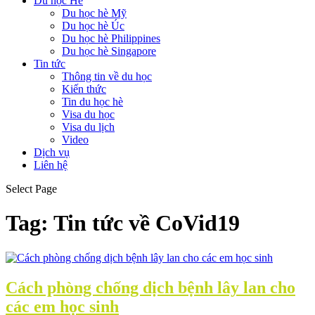
Du học Hè
Du học hè Mỹ
Du học hè Úc
Du học hè Philippines
Du học hè Singapore
Tin tức
Thông tin về du học
Kiến thức
Tin du học hè
Visa du học
Visa du lịch
Video
Dịch vụ
Liên hệ
Select Page
Tag:
Tin tức về CoVid19
Cách phòng chống dịch bệnh lây lan cho
các em học sinh