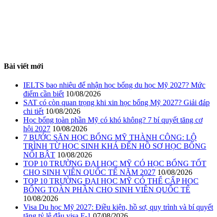
Bài viết mới
IELTS bao nhiêu để nhận học bổng du học Mỹ 2027? Mức
điểm cần biết
10/08/2026
SAT có còn quan trọng khi xin học bổng Mỹ 2027? Giải đáp
chi tiết
10/08/2026
Học bổng toàn phần Mỹ có khó không? 7 bí quyết tăng cơ
hội 2027
10/08/2026
7 BƯỚC SĂN HỌC BỔNG MỸ THÀNH CÔNG: LỘ
TRÌNH TỪ HỌC SINH KHÁ ĐẾN HỒ SƠ HỌC BỔNG
NỔI BẬT
10/08/2026
TOP 10 TRƯỜNG ĐẠI HỌC MỸ CÓ HỌC BỔNG TỐT
CHO SINH VIÊN QUỐC TẾ NĂM 2027
10/08/2026
TOP 10 TRƯỜNG ĐẠI HỌC MỸ CÓ THỂ CẤP HỌC
BỔNG TOÀN PHẦN CHO SINH VIÊN QUỐC TẾ
10/08/2026
Visa Du học Mỹ 2027: Điều kiện, hồ sơ, quy trình và bí quyết
tăng tỷ lệ đậu visa F-1
07/08/2026