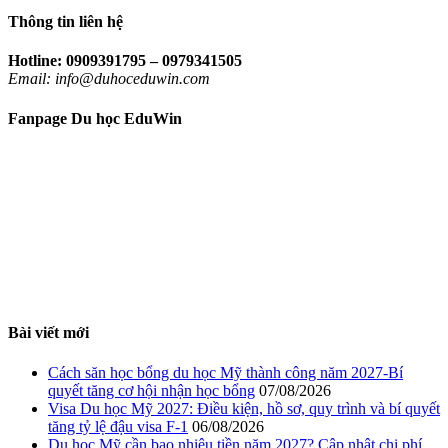
Thông tin liên hệ
Hotline: 0909391795 – 0979341505
Email: info@duhoceduwin.com
Fanpage Du học EduWin
Bài viết mới
Cách săn học bổng du học Mỹ thành công năm 2027-Bí
quyết tăng cơ hội nhận học bổng
07/08/2026
Visa Du học Mỹ 2027: Điều kiện, hồ sơ, quy trình và bí quyết
tăng tỷ lệ đậu visa F-1
06/08/2026
Du học Mỹ cần bao nhiêu tiền năm 2027? Cập nhật chi phí