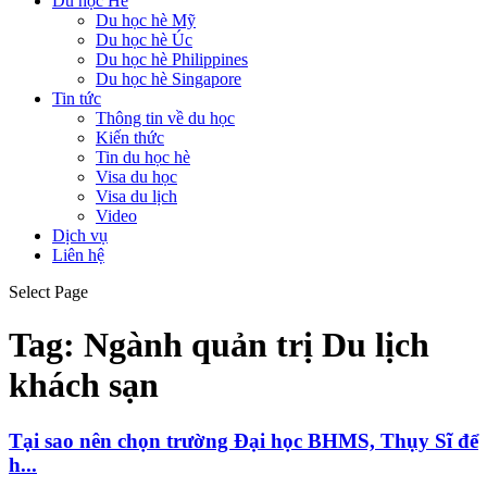
Du học Hè
Du học hè Mỹ
Du học hè Úc
Du học hè Philippines
Du học hè Singapore
Tin tức
Thông tin về du học
Kiến thức
Tin du học hè
Visa du học
Visa du lịch
Video
Dịch vụ
Liên hệ
Select Page
Tag:
Ngành quản trị Du lịch
khách sạn
Tại sao nên chọn trường Đại học BHMS, Thụy Sĩ để
h...