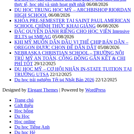
thực tế, học phí và sinh hoạt mới nhất
06/08/2026
DU HỌC TRUNG HỌC MỸ – ARCHBISHOP RIORDAN
HIGH SCHOOL
06/08/2026
KHÓA PRE-SEMESTER TẠI SAINT PAUL AMERICAN
SCHOOL CHÍNH THỨC KHAI GIẢNG
06/08/2026
ĐẶC QUYỀN DÀNH RIÊNG CHO HỌC VIÊN Intensive
IELTS tại SMEAG
05/08/2026
KHI MỸ MUỐN DẪN ĐẦU VỊ THẾ CHIP BÁN DẪN –
OREGON ĐƯỢC CHỌN ĐỂ DẪN DẮT
05/08/2026
NEBRASKA CHRISTIAN SCHOOL – TRƯỜNG NỘI
TRÚ MỸ AN TOÀN, CỘNG ĐỒNG GẮN KẾT & CHI
PHÍ TỐT
29/12/2025
DU HỌC MỸ – CƠ HỘI NHẬN IN-STATE TUITION TẠI
TRƯỜNG UTSA
22/12/2025
Du học trải nghiệm Tết tại Nhật Bản 2026
22/12/2025
Designed by
Elegant Themes
| Powered by
WordPress
Trang chủ
Giới thiệu
Học bổng
Du Học
Học online
Du học Tiếng Anh
Du học Hè