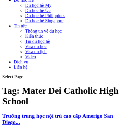
Du học Hè
Du học hè Mỹ
Du học hè Úc
Du học hè Philippines
Du học hè Singapore
Tin tức
Thông tin về du học
Kiến thức
Tin du học hè
Visa du học
Visa du lịch
Video
Dịch vụ
Liên hệ
Select Page
Tag:
Mater Dei Catholic High
School
Trường trung học nội trú cao cấp Amerigo San
Diego...