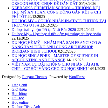
OREGON ĐƯỢC CHỌN ĐỂ DẪN DẮT
05/08/2026
NEBRASKA CHRISTIAN SCHOOL – TRƯỜNG NỘI
TRÚ MỸ AN TOÀN, CỘNG ĐỒNG GẮN KẾT & CHI
PHÍ TỐT
29/12/2025
DU HỌC MỸ – CƠ HỘI NHẬN IN-STATE TUITION TẠI
TRƯỜNG UTSA
22/12/2025
Du học trải nghiệm Tết tại Nhật Bản 2026
22/12/2025
Du học Mỹ – Học thạc sĩ tiết kiệm tại trường đại học Avila
22/12/2025
DU HỌC HÈ MỸ – KHÁM PHÁ SAN FRANCISCO &
NÂNG TẦM TIẾNG ANH CÙNG ARCHBISHOP
RIORDAN HIGH SCHOOL
02/12/2025
DU HỌC SINGAPORE – MASTER OF SCIENCE IN
ACCOUNTING AND FINANCE
14/11/2025
VIỆT NAM ƯU ĐÃI KHỦNG CHO NHÂN TÀI AI &
CHIP – CƠ HỘI VÀNG CHO DU HỌC SINH!
14/11/2025
Designed by
Elegant Themes
| Powered by
WordPress
Trang chủ
Giới thiệu
Học bổng
Du Học
Học online
Du học Tiếng Anh