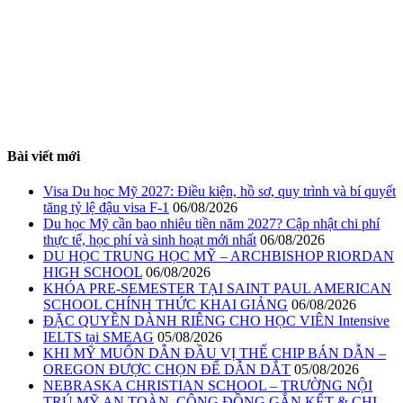
Bài viết mới
Visa Du học Mỹ 2027: Điều kiện, hồ sơ, quy trình và bí quyết
tăng tỷ lệ đậu visa F-1
06/08/2026
Du học Mỹ cần bao nhiêu tiền năm 2027? Cập nhật chi phí
thực tế, học phí và sinh hoạt mới nhất
06/08/2026
DU HỌC TRUNG HỌC MỸ – ARCHBISHOP RIORDAN
HIGH SCHOOL
06/08/2026
KHÓA PRE-SEMESTER TẠI SAINT PAUL AMERICAN
SCHOOL CHÍNH THỨC KHAI GIẢNG
06/08/2026
ĐẶC QUYỀN DÀNH RIÊNG CHO HỌC VIÊN Intensive
IELTS tại SMEAG
05/08/2026
KHI MỸ MUỐN DẪN ĐẦU VỊ THẾ CHIP BÁN DẪN –
OREGON ĐƯỢC CHỌN ĐỂ DẪN DẮT
05/08/2026
NEBRASKA CHRISTIAN SCHOOL – TRƯỜNG NỘI
TRÚ MỸ AN TOÀN, CỘNG ĐỒNG GẮN KẾT & CHI