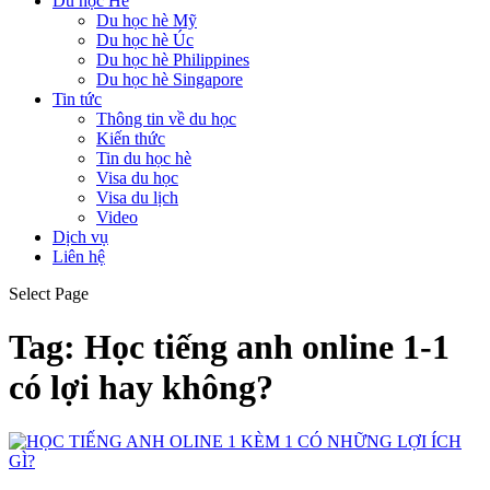
Du học Hè
Du học hè Mỹ
Du học hè Úc
Du học hè Philippines
Du học hè Singapore
Tin tức
Thông tin về du học
Kiến thức
Tin du học hè
Visa du học
Visa du lịch
Video
Dịch vụ
Liên hệ
Select Page
Tag:
Học tiếng anh online 1-1
có lợi hay không?