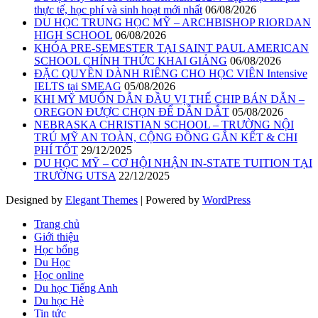
thực tế, học phí và sinh hoạt mới nhất
06/08/2026
DU HỌC TRUNG HỌC MỸ – ARCHBISHOP RIORDAN
HIGH SCHOOL
06/08/2026
KHÓA PRE-SEMESTER TẠI SAINT PAUL AMERICAN
SCHOOL CHÍNH THỨC KHAI GIẢNG
06/08/2026
ĐẶC QUYỀN DÀNH RIÊNG CHO HỌC VIÊN Intensive
IELTS tại SMEAG
05/08/2026
KHI MỸ MUỐN DẪN ĐẦU VỊ THẾ CHIP BÁN DẪN –
OREGON ĐƯỢC CHỌN ĐỂ DẪN DẮT
05/08/2026
NEBRASKA CHRISTIAN SCHOOL – TRƯỜNG NỘI
TRÚ MỸ AN TOÀN, CỘNG ĐỒNG GẮN KẾT & CHI
PHÍ TỐT
29/12/2025
DU HỌC MỸ – CƠ HỘI NHẬN IN-STATE TUITION TẠI
TRƯỜNG UTSA
22/12/2025
Designed by
Elegant Themes
| Powered by
WordPress
Trang chủ
Giới thiệu
Học bổng
Du Học
Học online
Du học Tiếng Anh
Du học Hè
Tin tức