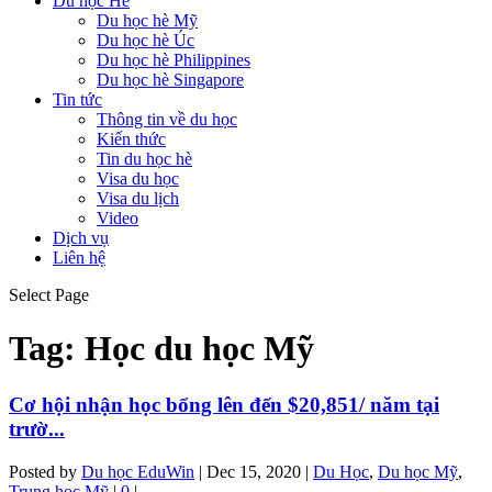
Du học Hè
Du học hè Mỹ
Du học hè Úc
Du học hè Philippines
Du học hè Singapore
Tin tức
Thông tin về du học
Kiến thức
Tin du học hè
Visa du học
Visa du lịch
Video
Dịch vụ
Liên hệ
Select Page
Tag:
Học du học Mỹ
Cơ hội nhận học bổng lên đến $20,851/ năm tại
trườ...
Posted by
Du học EduWin
|
Dec 15, 2020
|
Du Học
,
Du học Mỹ
,
Trung học Mỹ
|
0
|