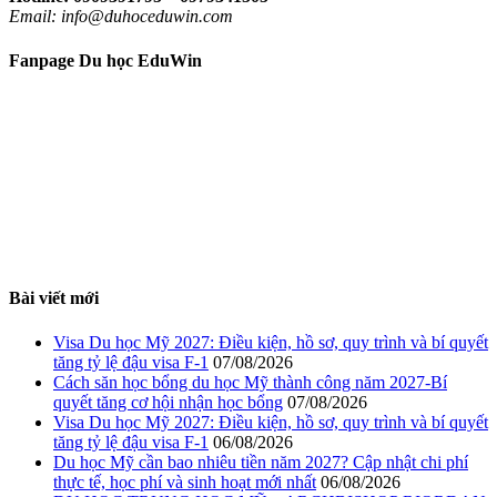
Email: info@duhoceduwin.com
Fanpage Du học EduWin
Bài viết mới
Visa Du học Mỹ 2027: Điều kiện, hồ sơ, quy trình và bí quyết
tăng tỷ lệ đậu visa F-1
07/08/2026
Cách săn học bổng du học Mỹ thành công năm 2027-Bí
quyết tăng cơ hội nhận học bổng
07/08/2026
Visa Du học Mỹ 2027: Điều kiện, hồ sơ, quy trình và bí quyết
tăng tỷ lệ đậu visa F-1
06/08/2026
Du học Mỹ cần bao nhiêu tiền năm 2027? Cập nhật chi phí
thực tế, học phí và sinh hoạt mới nhất
06/08/2026