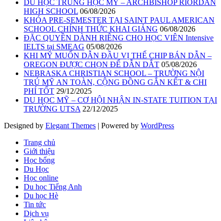
DU HỌC TRUNG HỌC MỸ – ARCHBISHOP RIORDAN
HIGH SCHOOL
06/08/2026
KHÓA PRE-SEMESTER TẠI SAINT PAUL AMERICAN
SCHOOL CHÍNH THỨC KHAI GIẢNG
06/08/2026
ĐẶC QUYỀN DÀNH RIÊNG CHO HỌC VIÊN Intensive
IELTS tại SMEAG
05/08/2026
KHI MỸ MUỐN DẪN ĐẦU VỊ THẾ CHIP BÁN DẪN –
OREGON ĐƯỢC CHỌN ĐỂ DẪN DẮT
05/08/2026
NEBRASKA CHRISTIAN SCHOOL – TRƯỜNG NỘI
TRÚ MỸ AN TOÀN, CỘNG ĐỒNG GẮN KẾT & CHI
PHÍ TỐT
29/12/2025
DU HỌC MỸ – CƠ HỘI NHẬN IN-STATE TUITION TẠI
TRƯỜNG UTSA
22/12/2025
Designed by
Elegant Themes
| Powered by
WordPress
Trang chủ
Giới thiệu
Học bổng
Du Học
Học online
Du học Tiếng Anh
Du học Hè
Tin tức
Dịch vụ