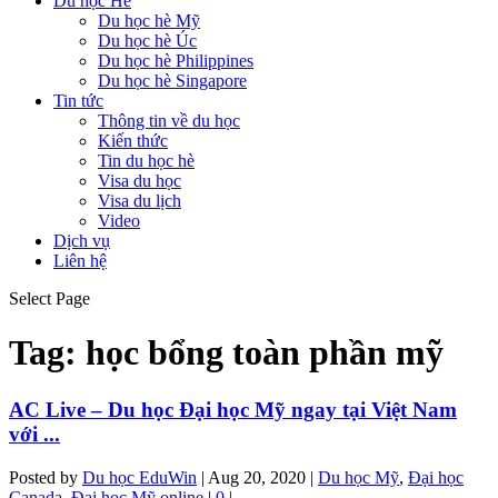
Du học Hè
Du học hè Mỹ
Du học hè Úc
Du học hè Philippines
Du học hè Singapore
Tin tức
Thông tin về du học
Kiến thức
Tin du học hè
Visa du học
Visa du lịch
Video
Dịch vụ
Liên hệ
Select Page
Tag:
học bổng toàn phần mỹ
AC Live – Du học Đại học Mỹ ngay tại Việt Nam
với ...
Posted by
Du học EduWin
|
Aug 20, 2020
|
Du học Mỹ
,
Đại học
Canada
,
Đại học Mỹ online
|
0
|