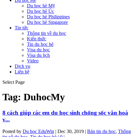
Du học Hè
Du học hè Mỹ
Du học hè Úc
Du học hè Philippines
Du học hè Singapore
Tin tức
Thông tin về du học
Kiến thức
Tin du học hè
Visa du học
Visa du lịch
Video
Dịch vụ
Liên hệ
Select Page
Tag:
DuhocMy
8 cách giúp các em du học sinh chống sốc văn hoá
v...
Posted by
Du học EduWin
|
Dec 30, 2019
|
Bản tin du học
,
Thông
tin về du học
,
Tin du học hè
|
0
|