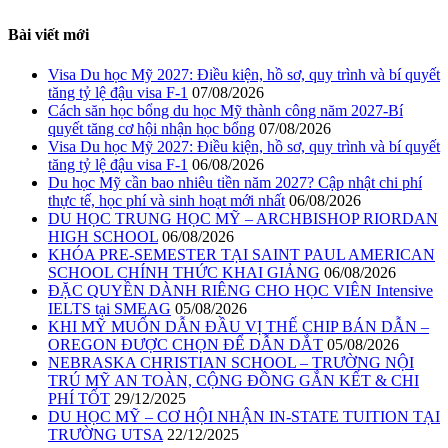
Bài viết mới
Visa Du học Mỹ 2027: Điều kiện, hồ sơ, quy trình và bí quyết
tăng tỷ lệ đậu visa F-1
07/08/2026
Cách săn học bổng du học Mỹ thành công năm 2027-Bí
quyết tăng cơ hội nhận học bổng
07/08/2026
Visa Du học Mỹ 2027: Điều kiện, hồ sơ, quy trình và bí quyết
tăng tỷ lệ đậu visa F-1
06/08/2026
Du học Mỹ cần bao nhiêu tiền năm 2027? Cập nhật chi phí
thực tế, học phí và sinh hoạt mới nhất
06/08/2026
DU HỌC TRUNG HỌC MỸ – ARCHBISHOP RIORDAN
HIGH SCHOOL
06/08/2026
KHÓA PRE-SEMESTER TẠI SAINT PAUL AMERICAN
SCHOOL CHÍNH THỨC KHAI GIẢNG
06/08/2026
ĐẶC QUYỀN DÀNH RIÊNG CHO HỌC VIÊN Intensive
IELTS tại SMEAG
05/08/2026
KHI MỸ MUỐN DẪN ĐẦU VỊ THẾ CHIP BÁN DẪN –
OREGON ĐƯỢC CHỌN ĐỂ DẪN DẮT
05/08/2026
NEBRASKA CHRISTIAN SCHOOL – TRƯỜNG NỘI
TRÚ MỸ AN TOÀN, CỘNG ĐỒNG GẮN KẾT & CHI
PHÍ TỐT
29/12/2025
DU HỌC MỸ – CƠ HỘI NHẬN IN-STATE TUITION TẠI
TRƯỜNG UTSA
22/12/2025