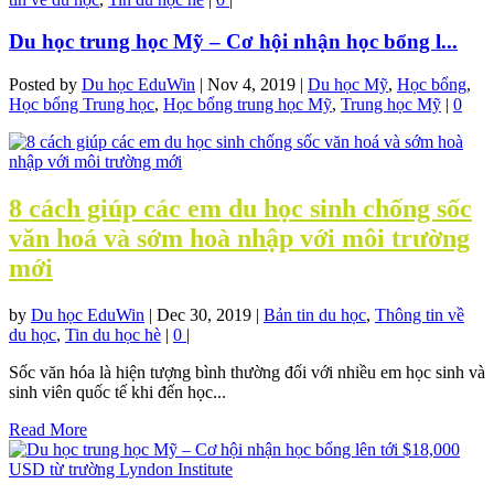
Du học trung học Mỹ – Cơ hội nhận học bổng l...
Posted by
Du học EduWin
|
Nov 4, 2019
|
Du học Mỹ
,
Học bổng
,
Học bổng Trung học
,
Học bổng trung học Mỹ
,
Trung học Mỹ
|
0
8 cách giúp các em du học sinh chống sốc
văn hoá và sớm hoà nhập với môi trường
mới
by
Du học EduWin
|
Dec 30, 2019
|
Bản tin du học
,
Thông tin về
du học
,
Tin du học hè
|
0
|
Sốc văn hóa là hiện tượng bình thường đối với nhiều em học sinh và
sinh viên quốc tế khi đến học...
Read More