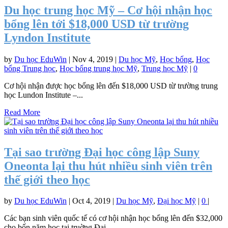
Du học trung học Mỹ – Cơ hội nhận học
bổng lên tới $18,000 USD từ trường
Lyndon Institute
by
Du học EduWin
|
Nov 4, 2019
|
Du học Mỹ
,
Học bổng
,
Học
bổng Trung học
,
Học bổng trung học Mỹ
,
Trung học Mỹ
|
0
Cơ hội nhận được học bổng lên đến $18,000 USD từ trường trung
học Lundon Institute –...
Read More
Tại sao trường Đại học công lập Suny
Oneonta lại thu hút nhiều sinh viên trên
thế giới theo học
by
Du học EduWin
|
Oct 4, 2019
|
Du học Mỹ
,
Đại học Mỹ
|
0
|
Các bạn sinh viên quốc tế có cơ hội nhận học bổng lên đến $32,000
cho bốn năm học tại truờng Đại...