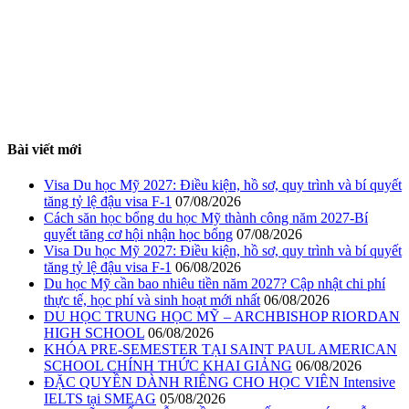
Bài viết mới
Visa Du học Mỹ 2027: Điều kiện, hồ sơ, quy trình và bí quyết
tăng tỷ lệ đậu visa F-1
07/08/2026
Cách săn học bổng du học Mỹ thành công năm 2027-Bí
quyết tăng cơ hội nhận học bổng
07/08/2026
Visa Du học Mỹ 2027: Điều kiện, hồ sơ, quy trình và bí quyết
tăng tỷ lệ đậu visa F-1
06/08/2026
Du học Mỹ cần bao nhiêu tiền năm 2027? Cập nhật chi phí
thực tế, học phí và sinh hoạt mới nhất
06/08/2026
DU HỌC TRUNG HỌC MỸ – ARCHBISHOP RIORDAN
HIGH SCHOOL
06/08/2026
KHÓA PRE-SEMESTER TẠI SAINT PAUL AMERICAN
SCHOOL CHÍNH THỨC KHAI GIẢNG
06/08/2026
ĐẶC QUYỀN DÀNH RIÊNG CHO HỌC VIÊN Intensive
IELTS tại SMEAG
05/08/2026