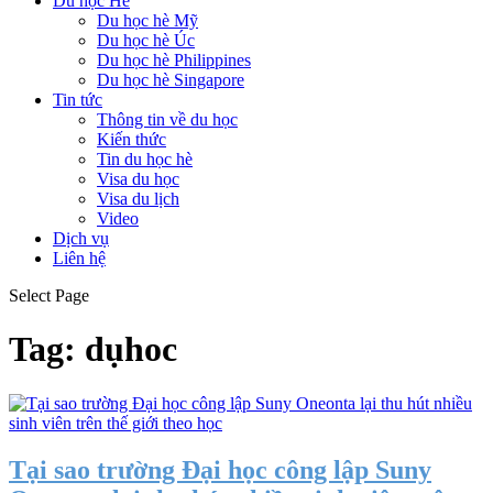
Du học Hè
Du học hè Mỹ
Du học hè Úc
Du học hè Philippines
Du học hè Singapore
Tin tức
Thông tin về du học
Kiến thức
Tin du học hè
Visa du học
Visa du lịch
Video
Dịch vụ
Liên hệ
Select Page
Tag:
dụhoc
Tại sao trường Đại học công lập Suny