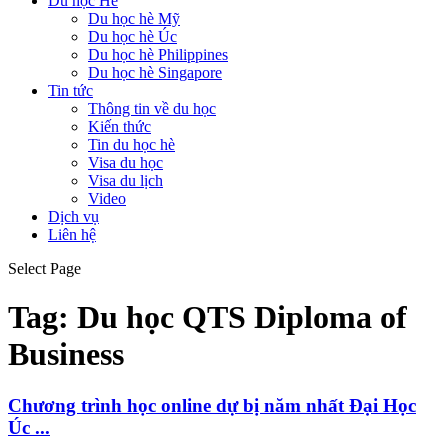
Du học Hè
Du học hè Mỹ
Du học hè Úc
Du học hè Philippines
Du học hè Singapore
Tin tức
Thông tin về du học
Kiến thức
Tin du học hè
Visa du học
Visa du lịch
Video
Dịch vụ
Liên hệ
Select Page
Tag:
Du học QTS Diploma of
Business
Chương trình học online dự bị năm nhất Đại Học
Úc ...