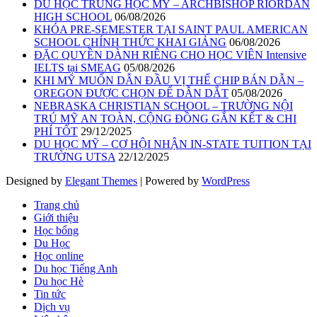
DU HỌC TRUNG HỌC MỸ – ARCHBISHOP RIORDAN
HIGH SCHOOL
06/08/2026
KHÓA PRE-SEMESTER TẠI SAINT PAUL AMERICAN
SCHOOL CHÍNH THỨC KHAI GIẢNG
06/08/2026
ĐẶC QUYỀN DÀNH RIÊNG CHO HỌC VIÊN Intensive
IELTS tại SMEAG
05/08/2026
KHI MỸ MUỐN DẪN ĐẦU VỊ THẾ CHIP BÁN DẪN –
OREGON ĐƯỢC CHỌN ĐỂ DẪN DẮT
05/08/2026
NEBRASKA CHRISTIAN SCHOOL – TRƯỜNG NỘI
TRÚ MỸ AN TOÀN, CỘNG ĐỒNG GẮN KẾT & CHI
PHÍ TỐT
29/12/2025
DU HỌC MỸ – CƠ HỘI NHẬN IN-STATE TUITION TẠI
TRƯỜNG UTSA
22/12/2025
Designed by
Elegant Themes
| Powered by
WordPress
Trang chủ
Giới thiệu
Học bổng
Du Học
Học online
Du học Tiếng Anh
Du học Hè
Tin tức
Dịch vụ