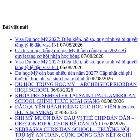
Bài viết mới
Visa Du học Mỹ 2027: Điều kiện, hồ sơ, quy trình và bí quyết
tăng tỷ lệ đậu visa F-1
07/08/2026
Cách săn học bổng du học Mỹ thành công năm 2027-Bí
quyết tăng cơ hội nhận học bổng
07/08/2026
Visa Du học Mỹ 2027: Điều kiện, hồ sơ, quy trình và bí quyết
tăng tỷ lệ đậu visa F-1
06/08/2026
Du học Mỹ cần bao nhiêu tiền năm 2027? Cập nhật chi phí
thực tế, học phí và sinh hoạt mới nhất
06/08/2026
DU HỌC TRUNG HỌC MỸ – ARCHBISHOP RIORDAN
HIGH SCHOOL
06/08/2026
KHÓA PRE-SEMESTER TẠI SAINT PAUL AMERICAN
SCHOOL CHÍNH THỨC KHAI GIẢNG
06/08/2026
ĐẶC QUYỀN DÀNH RIÊNG CHO HỌC VIÊN Intensive
IELTS tại SMEAG
05/08/2026
KHI MỸ MUỐN DẪN ĐẦU VỊ THẾ CHIP BÁN DẪN –
OREGON ĐƯỢC CHỌN ĐỂ DẪN DẮT
05/08/2026
NEBRASKA CHRISTIAN SCHOOL – TRƯỜNG NỘI
TRÚ MỸ AN TOÀN, CỘNG ĐỒNG GẮN KẾT & CHI