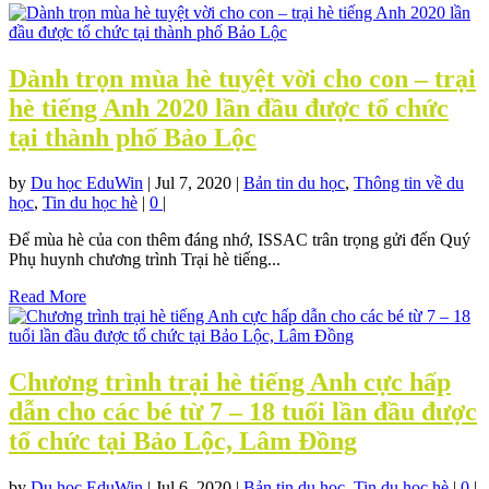
Dành trọn mùa hè tuyệt vời cho con – trại
hè tiếng Anh 2020 lần đầu được tổ chức
tại thành phố Bảo Lộc
by
Du học EduWin
|
Jul 7, 2020
|
Bản tin du học
,
Thông tin về du
học
,
Tin du học hè
|
0
|
Để mùa hè của con thêm đáng nhớ, ISSAC trân trọng gửi đến Quý
Phụ huynh chương trình Trại hè tiếng...
Read More
Chương trình trại hè tiếng Anh cực hấp
dẫn cho các bé từ 7 – 18 tuổi lần đầu được
tổ chức tại Bảo Lộc, Lâm Đồng
by
Du học EduWin
|
Jul 6, 2020
|
Bản tin du học
,
Tin du học hè
|
0
|