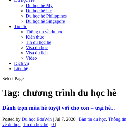
Du học Hè
Du học hè Mỹ
Du học hè Úc
Du học hè Philippines
Du học hè Singapore
Tin tức
Thông tin về du học
Kiến thức
Tin du học hè
Visa du học
Visa du lịch
Video
Dịch vụ
Liên hệ
Select Page
Tag:
chương trình du học hè
Dành trọn mùa hè tuyệt vời cho con – trại hè...
Posted by
Du học EduWin
|
Jul 7, 2020
|
Bản tin du học
,
Thông tin
về du học
,
Tin du học hè
|
0
|