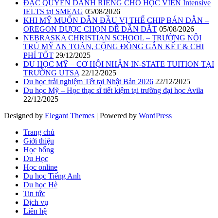
ĐẶC QUYỀN DÀNH RIÊNG CHO HỌC VIÊN Intensive
IELTS tại SMEAG
05/08/2026
KHI MỸ MUỐN DẪN ĐẦU VỊ THẾ CHIP BÁN DẪN –
OREGON ĐƯỢC CHỌN ĐỂ DẪN DẮT
05/08/2026
NEBRASKA CHRISTIAN SCHOOL – TRƯỜNG NỘI
TRÚ MỸ AN TOÀN, CỘNG ĐỒNG GẮN KẾT & CHI
PHÍ TỐT
29/12/2025
DU HỌC MỸ – CƠ HỘI NHẬN IN-STATE TUITION TẠI
TRƯỜNG UTSA
22/12/2025
Du học trải nghiệm Tết tại Nhật Bản 2026
22/12/2025
Du học Mỹ – Học thạc sĩ tiết kiệm tại trường đại học Avila
22/12/2025
Designed by
Elegant Themes
| Powered by
WordPress
Trang chủ
Giới thiệu
Học bổng
Du Học
Học online
Du học Tiếng Anh
Du học Hè
Tin tức
Dịch vụ
Liên hệ