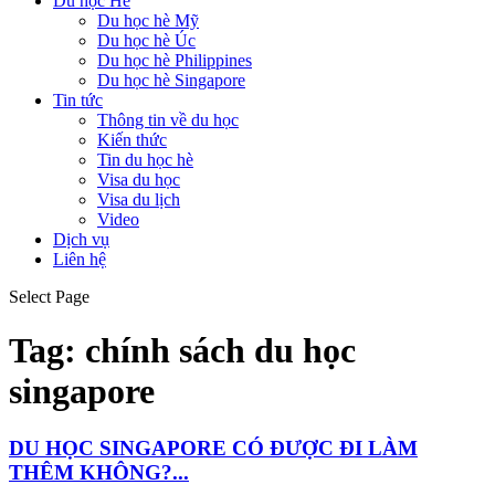
Du học Hè
Du học hè Mỹ
Du học hè Úc
Du học hè Philippines
Du học hè Singapore
Tin tức
Thông tin về du học
Kiến thức
Tin du học hè
Visa du học
Visa du lịch
Video
Dịch vụ
Liên hệ
Select Page
Tag:
chính sách du học
singapore
DU HỌC SINGAPORE CÓ ĐƯỢC ĐI LÀM
THÊM KHÔNG?...