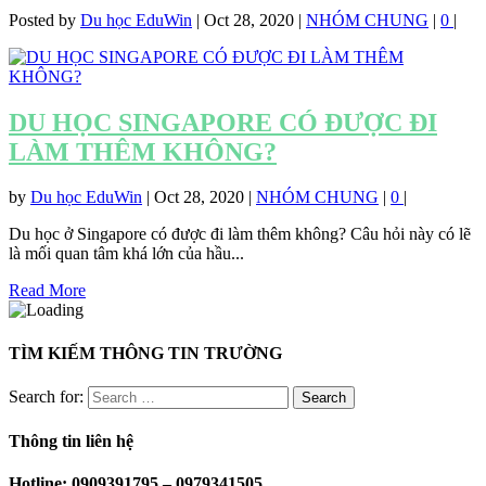
Posted by
Du học EduWin
|
Oct 28, 2020
|
NHÓM CHUNG
|
0
|
DU HỌC SINGAPORE CÓ ĐƯỢC ĐI
LÀM THÊM KHÔNG?
by
Du học EduWin
|
Oct 28, 2020
|
NHÓM CHUNG
|
0
|
Du học ở Singapore có được đi làm thêm không? Câu hỏi này có lẽ
là mối quan tâm khá lớn của hầu...
Read More
TÌM KIẾM THÔNG TIN TRƯỜNG
Search for:
Thông tin liên hệ
Hotline: 0909391795 – 0979341505