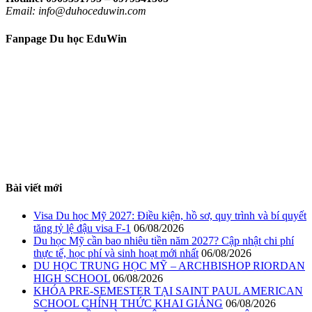
Email: info@duhoceduwin.com
Fanpage Du học EduWin
Bài viết mới
Visa Du học Mỹ 2027: Điều kiện, hồ sơ, quy trình và bí quyết
tăng tỷ lệ đậu visa F-1
06/08/2026
Du học Mỹ cần bao nhiêu tiền năm 2027? Cập nhật chi phí
thực tế, học phí và sinh hoạt mới nhất
06/08/2026
DU HỌC TRUNG HỌC MỸ – ARCHBISHOP RIORDAN
HIGH SCHOOL
06/08/2026
KHÓA PRE-SEMESTER TẠI SAINT PAUL AMERICAN
SCHOOL CHÍNH THỨC KHAI GIẢNG
06/08/2026