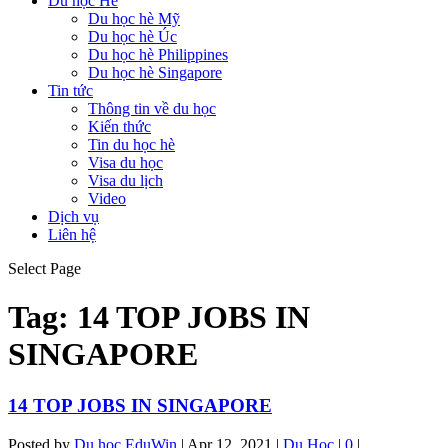
Du học Hè
Du học hè Mỹ
Du học hè Úc
Du học hè Philippines
Du học hè Singapore
Tin tức
Thông tin về du học
Kiến thức
Tin du học hè
Visa du học
Visa du lịch
Video
Dịch vụ
Liên hệ
Select Page
Tag:
14 TOP JOBS IN
SINGAPORE
14 TOP JOBS IN SINGAPORE
Posted by
Du học EduWin
|
Apr 12, 2021
|
Du Học
|
0
|