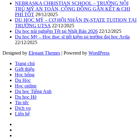
NEBRASKA CHRISTIAN SCHOOL – TRƯỜNG NỘI
TRÚ MỸ AN TOÀN, CỘNG ĐỒNG GẮN KẾT & CHI
PHÍ TỐT
29/12/2025
DU HỌC MỸ – CƠ HỘI NHẬN IN-STATE TUITION TẠI
TRƯỜNG UTSA
22/12/2025
Du học trải nghiệm Tết tại Nhật Bản 2026
22/12/2025
Du học Mỹ – Học thạc sĩ tiết kiệm tại trường đại học Avila
22/12/2025
Designed by
Elegant Themes
| Powered by
WordPress
Trang chủ
Giới thiệu
Học bổng
Du Học
Học online
Du học Tiếng Anh
Du học Hè
Tin tức
Dịch vụ
Liên hệ