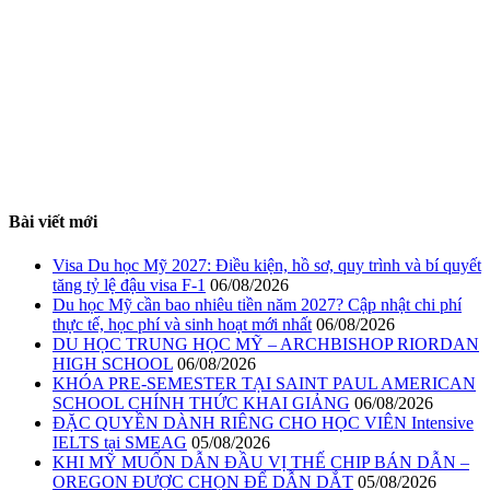
Bài viết mới
Visa Du học Mỹ 2027: Điều kiện, hồ sơ, quy trình và bí quyết
tăng tỷ lệ đậu visa F-1
06/08/2026
Du học Mỹ cần bao nhiêu tiền năm 2027? Cập nhật chi phí
thực tế, học phí và sinh hoạt mới nhất
06/08/2026
DU HỌC TRUNG HỌC MỸ – ARCHBISHOP RIORDAN
HIGH SCHOOL
06/08/2026
KHÓA PRE-SEMESTER TẠI SAINT PAUL AMERICAN
SCHOOL CHÍNH THỨC KHAI GIẢNG
06/08/2026
ĐẶC QUYỀN DÀNH RIÊNG CHO HỌC VIÊN Intensive
IELTS tại SMEAG
05/08/2026
KHI MỸ MUỐN DẪN ĐẦU VỊ THẾ CHIP BÁN DẪN –
OREGON ĐƯỢC CHỌN ĐỂ DẪN DẮT
05/08/2026