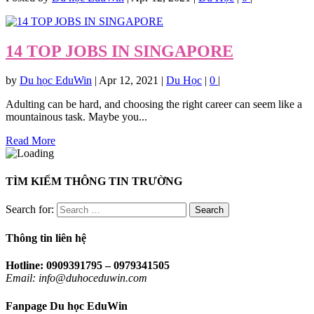
14 TOP JOBS IN SINGAPORE
by
Du học EduWin
|
Apr 12, 2021
|
Du Học
|
0
|
Adulting can be hard, and choosing the right career can seem like a
mountainous task. Maybe you...
Read More
TÌM KIẾM THÔNG TIN TRƯỜNG
Search for:
Thông tin liên hệ
Hotline: 0909391795 – 0979341505
Email: info@duhoceduwin.com
Fanpage Du học EduWin